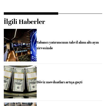
İlgili Haberler
Yabancı yatırımcının tahvil alımı altı ayın
zirvesinde
Döviz mevduatları artışa geçti