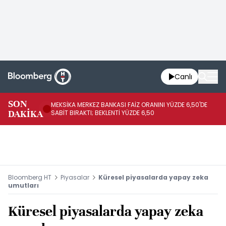
Canlı
SON
MEKSİKA MERKEZ BANKASI FAİZ ORANINI YÜZDE 6,50'DE
OY
DAKİKA
SABİT BIRAKTI; BEKLENTİ YÜZDE 6,50
AÇ
Bloomberg HT
Piyasalar
Küresel piyasalarda yapay zeka
umutları
Küresel piyasalarda yapay zeka