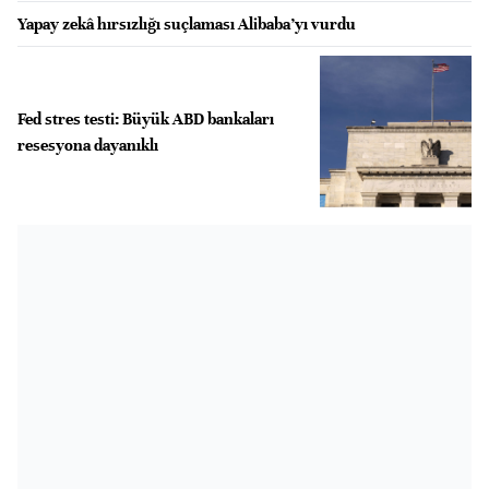
Yapay zekâ hırsızlığı suçlaması Alibaba’yı vurdu
Fed stres testi: Büyük ABD bankaları
resesyona dayanıklı