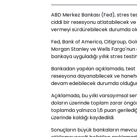
ABD Merkez Bankası (Fed), stres tes
ciddi bir resesyonu atlatabilecek ve 
vermeyi sürdürebilecek durumda oldu
Fed, Bank of America, Citigroup, G
Morgan Stanley ve Wells Fargo'nun 
bankaya uyguladığı yıllık stres testin
Bankadan yapılan açıklamada, test s
resesyona dayanabilecek ve hanehal
devam edebilecek durumda olduğunu te
Açıklamada, bu yılki varsayımsal se
doların üzerinde toplam zarar öng
toplamda yalnızca 1,6 puan gerilediğ
üzerinde kaldığı kaydedildi.
Sonuçların büyük bankaların mevcut