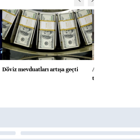
Döviz mevduatları artışa geçti
ABD'de konut başla
toparlandı