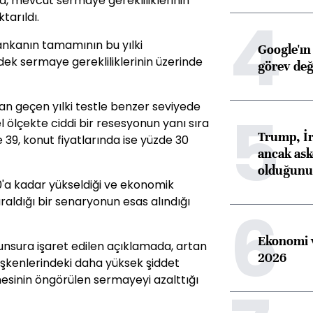
a, mevcut sermaye gerekliliklerinin
4
tarıldı.
ankanın tamamının bu yılki
Google'ın
ek sermaye gerekliliklerinin üzerinde
görev değ
an geçen yılki testle benzer seviyede
5
 ölçekte ciddi bir resesyonun yanı sıra
Trump, İr
 39, konut fiyatlarında ise yüzde 30
ancak aske
olduğunu 
10'a kadar yükseldiği ve ekonomik
raldığı bir senaryonun esas alındığı
6
Ekonomi v
unsura işaret edilen açıklamada, artan
2026
işkenlerindeki daha yüksek şiddet
mesinin öngörülen sermayeyi azalttığı