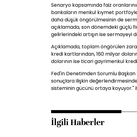
Senaryo kapsamında faiz oranlarının
bankaların menkul kıymet portföyl
daha düşük öngörülmesinin de serma
açıklamada, son dönemdeki güçlü fi
gelirlerindeki artışın ise sermayeyi d
Açıklamada, toplam öngörülen zararl
kredi kartlarından, 160 milyar doların
dolarının ise ticari gayrimenkul kredi
Fed'in Denetimden Sorumlu Başkan
sonuçlara ilişkin değerlendirmesind
sisteminin gücünü ortaya koyuyor." if
İlgili Haberler