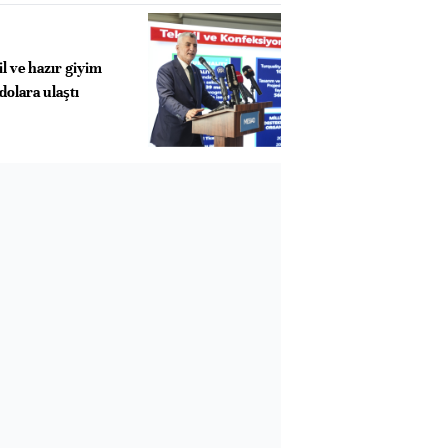
il ve hazır giyim
dolara ulaştı