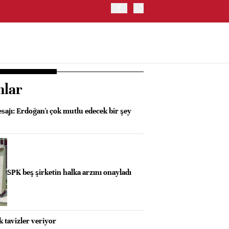
İRAN: HÜRMÜZ'DE GEÇİC
nlar
ajı: Erdoğan'ı çok mutlu edecek bir şey
SPK beş şirketin halka arzını onayladı
 tavizler veriyor