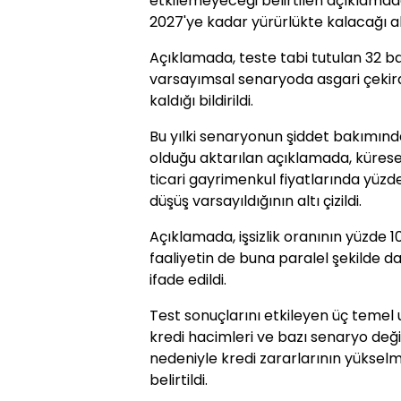
etkilemeyeceği belirtilen açıklamad
2027'ye kadar yürürlükte kalacağı ak
Açıklamada, teste tabi tutulan 32 b
varsayımsal senaryoda asgari çekird
kaldığı bildirildi.
Bu yılki senaryonun şiddet bakımınd
olduğu aktarılan açıklamada, küresel
ticari gayrimenkul fiyatlarında yüzde
düşüş varsayıldığının altı çizildi.
Açıklamada, işsizlik oranının yüzde 
faaliyetin de buna paralel şekilde da
ifade edildi.
Test sonuçlarını etkileyen üç temel 
kredi hacimleri ve bazı senaryo değ
nedeniyle kredi zararlarının yüksel
belirtildi.