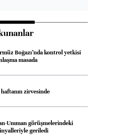
kunanlar
rmüz Boğazı’nda kontrol yetkisi
anlaşma masada
i haftanın zirvesinde
İran-Umman görüşmelerindeki
inyalleriyle geriledi