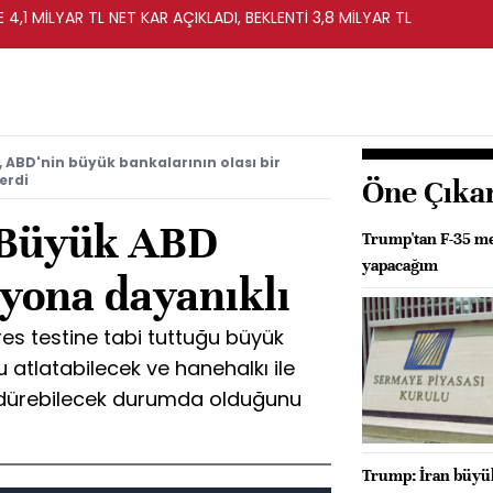
 4,1 MİLYAR TL NET KAR AÇIKLADI, BEKLENTİ 3,8 MİLYAR TL
i, ABD'nin büyük bankalarının olası bir
erdi
Öne Çıka
: Büyük ABD
Trump'tan F-35 mes
yapacağım
syona dayanıklı
es testine tabi tuttuğu büyük
 atlatabilecek ve hanehalkı ile
ürdürebilecek durumda olduğunu
Trump: İran büyük