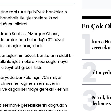
tine tabi tuttuğu büyük bankaların
hanehalkı ile işletmelere kredi
ğunu bildirdi.
En Çok O
1
oldman Sachs, JPMorgan Chase,
da aralarında bulunduğu 32 büyük
İran’a Hü
in sonuçlarını açıkladı.
verecek 
onuçlarının büyük bankaların ciddi bir
2
kı ile işletmelere kredi sağlamaya
yit ettiği belirtildi.
Altın yed
naryoda bankalar için 708 milyar
örülmesine rağmen, sermayenin
3
i ve asgari sermaye gerekliliklerinin
Petrol, 
ilerleme s
 sermaye gerekliliklerini doğrudan