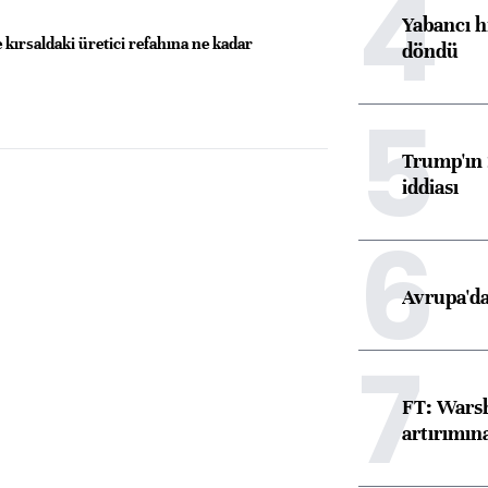
4
Yabancı h
ırsaldaki üretici refahına ne kadar
döndü
5
Trump'ın 
iddiası
6
Avrupa'da
7
FT: Warsh
artırımın