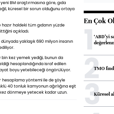
 yeni BM araştırmasına göre, gıda
eğil, küresel bir sorun olduğunu ortaya
En Çok O
1
de hazır haldeki tüm gıdanın yüzde
tiğini açıkladı.
‘ABD’yi s
n, dünyada yaklaşık 690 milyon insanın
değerlen
diliyor.
2
 bin kez yemek yediği, bunun da
ldiği hesaplandığında israf edilen
TMO fındık
ayat boyu yetebileceği öngörülüyor.
3
bir hesaplama yöntemi ile de şöyle
klü 40 tonluk kamyonun ağırlığına eşit
kez dönmeye yetecek kadar uzun.
Küresel a