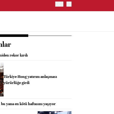
İRAN VE UMMAN, HÜRMÜZ 
OLUŞTURMAYI PLANLIYOR
nlar
niden rekor kırdı
Türkiye-Hong yatırım anlaşması
yürürlüğe girdi
 bu yana en kötü haftasını yaşıyor