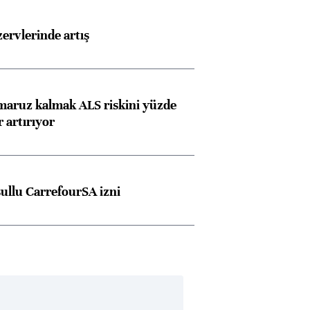
rvlerinde artış
 maruz kalmak ALS riskini yüzde
 artırıyor
şullu CarrefourSA izni