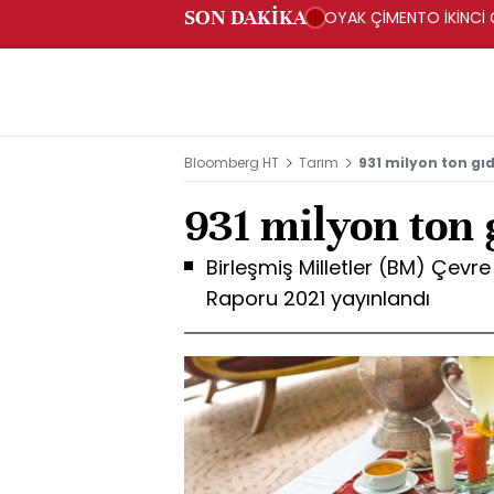
SON DAKİKA
OYAK ÇİMENTO İKİNCİ Ç
Bloomberg HT
Tarım
931 milyon ton gı
931 milyon ton 
Birleşmiş Milletler (BM) Çevr
Raporu 2021 yayınlandı