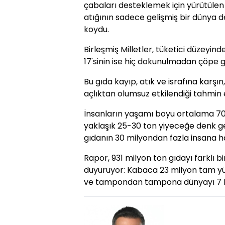
çabaları desteklemek için yürütülen
atığının sadece gelişmiş bir dünya d
koydu.
Birleşmiş Milletler, tüketici düzeyin
17'sinin ise hiç dokunulmadan çöpe git
Bu gıda kayıp, atık ve israfına karşı
açlıktan olumsuz etkilendiği tahmin e
İnsanların yaşamı boyu ortalama 70
yaklaşık 25-30 ton yiyeceğe denk ge
gıdanın 30 milyondan fazla insana h
Rapor, 931 milyon ton gıdayı farklı 
duyuruyor: Kabaca 23 milyon tam yü
ve tampondan tampona dünyayı 7 