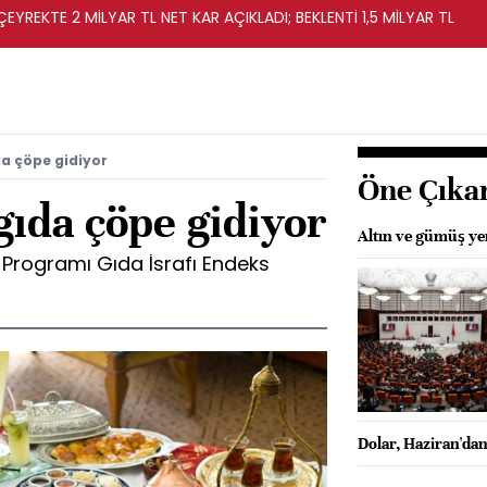
EYREKTE 2 MİLYAR TL NET KAR AÇIKLADI; BEKLENTİ 1,5 MİLYAR TL
da çöpe gidiyor
Öne Çıka
gıda çöpe gidiyor
Altın ve gümüş ye
e Programı Gıda İsrafı Endeks
Dolar, Haziran'dan