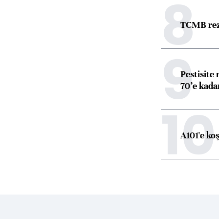
8
TCMB reze
9
Pestisite
70’e kadar
10
A101'e ko