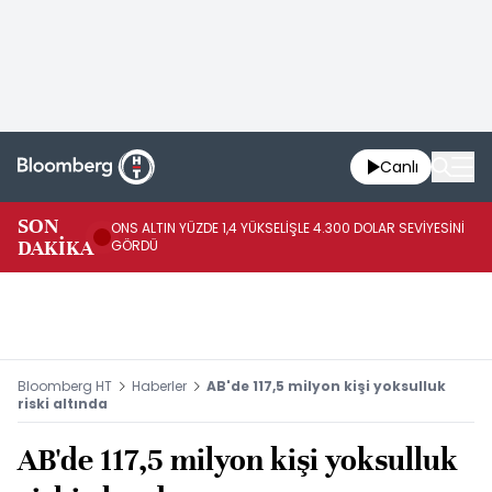
Canlı
SK
SON
ONS ALTIN YÜZDE 1,4 YÜKSELİŞLE 4.300 DOLAR SEVİYESİNİ
GE
DAKİKA
GÖRDÜ
DO
Bloomberg HT
Haberler
AB'de 117,5 milyon kişi yoksulluk
riski altında
AB'de 117,5 milyon kişi yoksulluk