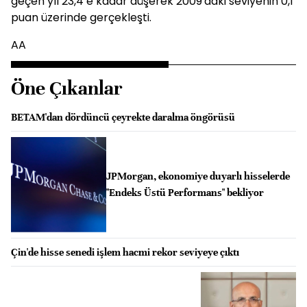
geçen yıl 23,4’e kadar düşerek 2009'daki seviyenin 0,1
puan üzerinde gerçekleşti.
AA
Öne Çıkanlar
BETAM'dan dördüncü çeyrekte daralma öngörüsü
JPMorgan, ekonomiye duyarlı hisselerde
"Endeks Üstü Performans" bekliyor
Çin'de hisse senedi işlem hacmi rekor seviyeye çıktı