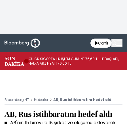
Canlı
SON
QUICK SİGORTA İLK İŞLEM GÜNÜNE 76,60 TL İLE BAŞLADI,
BI
DAKİKA
HALKA ARZ FİYATI 76,60 TL
PU
Bloomberg HT
Haberler
AB, Rus istihbaratını hedef aldı
AB, Rus istihbaratını hedef aldı
AB'nin 15 birey ile 18 şirket ve oluşumu ekleyerek