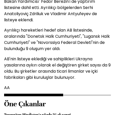
Bakan Yardımcısı" Fedor Berezin'i de yaptırım
listesine dahil etti. Ayrılıkçı bölgelerden Serhi
Anatoliyoviç Zdriliuk ve Vladimir Antyufeyev de
listeye eklendi.
Ayrılıkçı hareketleri hedef alan AB listesinde,
aralarında "Donetsk Halk Cumhuriyeti", "Lugansk Halk
Cumhuriyeti" ve "Novorssiya Federal Devleti"nin de
bulunduğu 9 oluşum yer aldı.
AB'nin listeye eklediği ve sahiplikleri Ukrayna
yasalarına aykırı olarak el değiştiren şirket sayısı da 9
oldu. Bu şirketler arasında ticari limanlar ve içki
fabrikaları gibi kuruluşlar bulunuyor.
AA
Öne Çıkanlar
Trump'tan Hindistan'a yüzde 25 ek vergi