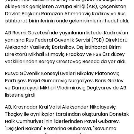
ekleyerek genişleten Avrupa Birliği (AB), Çeçenistan
Devlet Başkanı Ramazan Ahmedoviç Kadirov ve Rus
istihbarat birimlerinin önde gelen isimlerini hedef aldı.
AB Resmi Gazetesi'nde yayınlanan listede, Kadirov'un
yanı sıra Rus Federal Güvenlik Servisi (FSB) Direktörü
Aleksandr Vasilieviç Bortnikov, Dış İstihbarat Birimi
Direktörü Mikhail Efimoviç Fradkov ve FSB üst düzey
yetkililerinden Sergey Orestovoç Beseda da yer aldı.
Rusya Güvenlik Konseyi üyeleri Nikolay Platonoviç
Partuşev, Raşid Gumaroviç Nurgaliyev, Boris Grizlov
ve Duma üyesi Mikhail Vladimiroviç Degtyarev de AB
listesine girdi.
AB, Krasnodar Krai Valisi Aleksander Nikolayeviç
Tkaçiov ile ayrılıkçılar tarafından oluşturulan Donetsk
Halk Cumhuriyeti'nin liderlerinden Pavel Gubarev,
"Dışişleri Bakanı" Ekaterina Gubareva, "Savunma