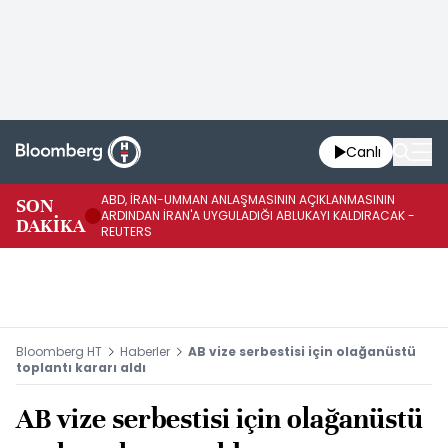
Canlı
ABD, İRAN-UMMAN ANLAŞMASININ AÇIKLANMASININ
AB
SON
ARDINDAN İRAN'A UYGULADIĞI ABLUKAYI KALDIRACAK -
GE
DAKİKA
REUTERS
UY
Bloomberg HT
Haberler
AB vize serbestisi için olağanüstü
toplantı kararı aldı
AB vize serbestisi için olağanüstü