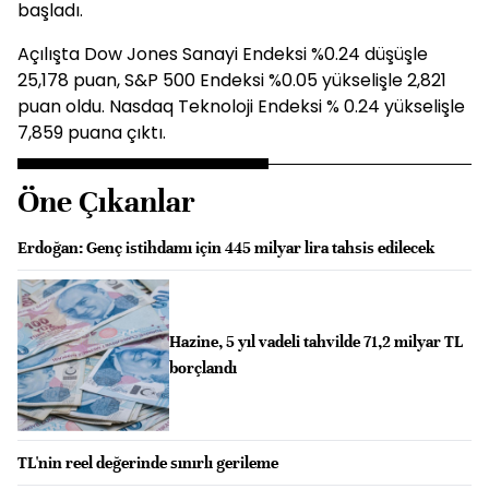
başladı.
Açılışta Dow Jones Sanayi Endeksi %0.24 düşüşle
25,178 puan, S&P 500 Endeksi %0.05 yükselişle 2,821
puan oldu. Nasdaq Teknoloji Endeksi % 0.24 yükselişle
7,859 puana çıktı.
Öne Çıkanlar
Erdoğan: Genç istihdamı için 445 milyar lira tahsis edilecek
Hazine, 5 yıl vadeli tahvilde 71,2 milyar TL
borçlandı
TL'nin reel değerinde sınırlı gerileme