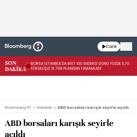
Canlı
SON
BORSA İSTANBUL'DA BIST 100 ENDEKSİ GÜNÜ YÜZDE 0,70
AB
DAKİKA
YÜKSELİŞLE 13.799 PUANDAN TAMAMLADI
AR
Bloomberg HT
Haberler
ABD borsaları karışık seyirle açıldı
ABD borsaları karışık seyirle
açıldı