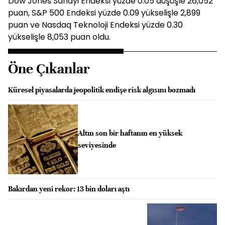
Dow Jones Sanayi Endeksi yüzde 0.05 düşüşle 26,052
puan, S&P 500 Endeksi yüzde 0.09 yükselişle 2,899
puan ve Nasdaq Teknoloji Endeksi yüzde 0.30
yükselişle 8,053 puan oldu.
Öne Çıkanlar
Küresel piyasalarda jeopolitik endişe risk algısını bozmadı
Altın son bir haftanın en yüksek
seviyesinde
Bakırdan yeni rekor: 13 bin doları aştı