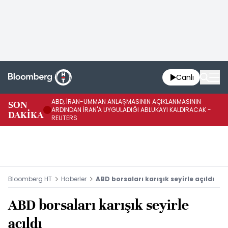
Canlı
ABD, İRAN-UMMAN ANLAŞMASININ AÇIKLANMASININ
AB
SON
ARDINDAN İRAN'A UYGULADIĞI ABLUKAYI KALDIRACAK -
GE
DAKİKA
REUTERS
UY
Bloomberg HT
Haberler
ABD borsaları karışık seyirle açıldı
ABD borsaları karışık seyirle
açıldı