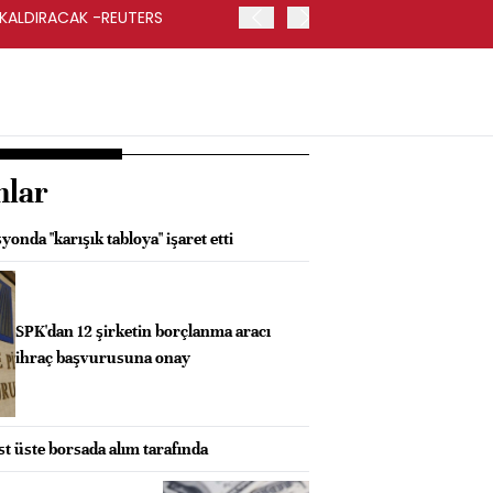
 KALDIRACAK -REUTERS
ABD DIŞİŞLERİ BAKANLIĞI
UYGULANACAK
nlar
onda "karışık tabloya" işaret etti
SPK'dan 12 şirketin borçlanma aracı
ihraç başvurusuna onay
üst üste borsada alım tarafında