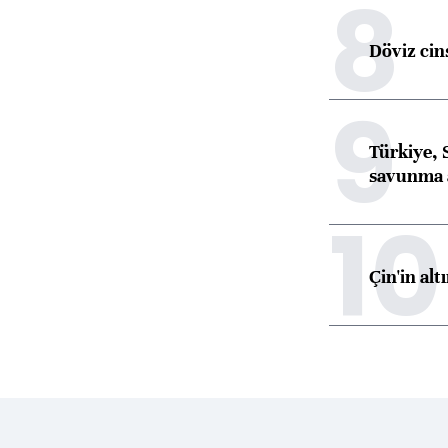
8
Döviz cins
9
Türkiye, 
savunma 
10
Çin'in alt