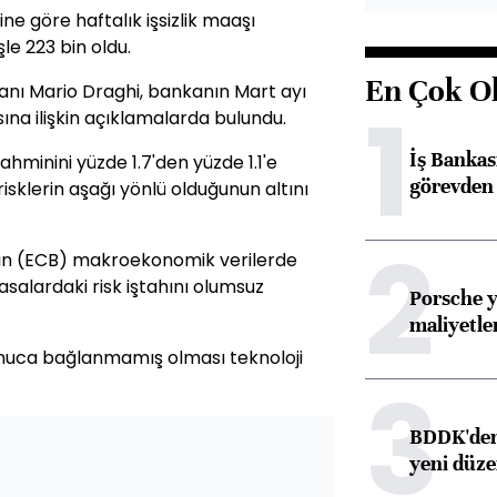
ne göre haftalık işsizlik maaşı
le 223 bin oldu.
En Çok O
nı Mario Draghi, bankanın Mart ayı
1
ına ilişkin açıklamalarda bulundu.
İş Banka
hminini yüzde 1.7'den yüzde 1.1'e
görevden 
isklerin aşağı yönlü olduğunun altını
2
nın (ECB) makroekonomik verilerde
asalardaki risk iştahını olumsuz
Porsche y
maliyetle
onuca bağlanmamış olması teknoloji
3
BDDK'den 
yeni düz