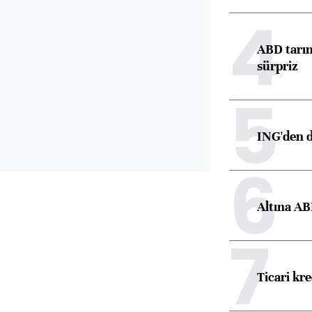
4
ABD tarım
sürpriz
5
ING'den d
6
Altına AB
7
Ticari kr