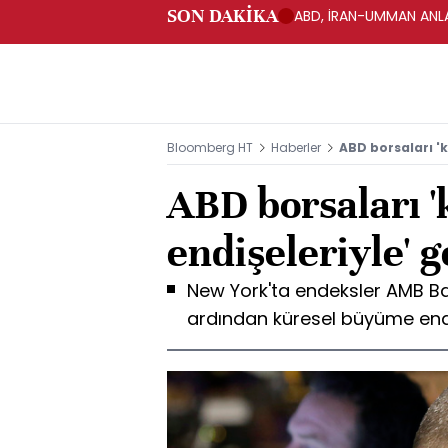
SON DAKİKA
ABD, İRAN-UMMAN ANLA
Bloomberg HT
Haberler
ABD borsaları 'k
ABD borsaları 
endişeleriyle' g
New York'ta endeksler AMB Ba
ardından küresel büyüme endişe