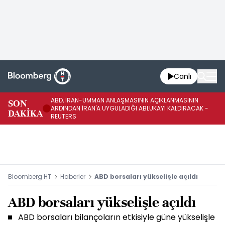
Canlı
ABD, İRAN-UMMAN ANLAŞMASININ AÇIKLANMASININ
AB
SON
ARDINDAN İRAN'A UYGULADIĞI ABLUKAYI KALDIRACAK -
GE
DAKİKA
REUTERS
UY
Bloomberg HT
Haberler
ABD borsaları yükselişle açıldı
ABD borsaları yükselişle açıldı
ABD borsaları bilançoların etkisiyle güne yükselişle