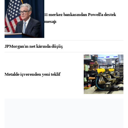
11 merkez bankasından Powell'a destek
mesajı
JPMorgan'ın net kârında düşüş
Metalde işverenden yeni teklif