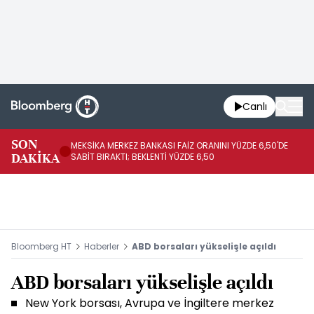
Canlı
SON
MEKSİKA MERKEZ BANKASI FAİZ ORANINI YÜZDE 6,50'DE
OY
DAKİKA
SABİT BIRAKTI; BEKLENTİ YÜZDE 6,50
AÇ
Bloomberg HT
Haberler
ABD borsaları yükselişle açıldı
ABD borsaları yükselişle açıldı
New York borsası, Avrupa ve İngiltere merkez