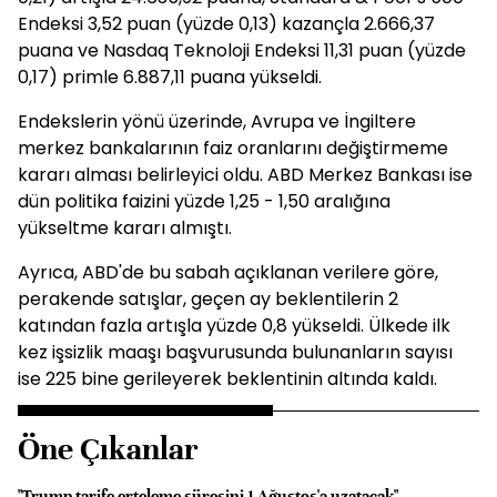
Endeksi 3,52 puan (yüzde 0,13) kazançla 2.666,37
puana ve Nasdaq Teknoloji Endeksi 11,31 puan (yüzde
0,17) primle 6.887,11 puana yükseldi.
Endekslerin yönü üzerinde, Avrupa ve İngiltere
merkez bankalarının faiz oranlarını değiştirmeme
kararı alması belirleyici oldu. ABD Merkez Bankası ise
dün politika faizini yüzde 1,25 - 1,50 aralığına
yükseltme kararı almıştı.
Ayrıca, ABD'de bu sabah açıklanan verilere göre,
perakende satışlar, geçen ay beklentilerin 2
katından fazla artışla yüzde 0,8 yükseldi. Ülkede ilk
kez işsizlik maaşı başvurusunda bulunanların sayısı
ise 225 bine gerileyerek beklentinin altında kaldı.
Öne Çıkanlar
"Trump tarife erteleme süresini 1 Ağustos'a uzatacak"