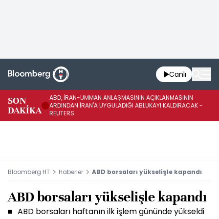
Canlı
ABD, İRAN-UMMAN ANLAŞMASININ AÇIKLANMASININ
AB
SON
ARDINDAN İRAN'A UYGULADIĞI ABLUKAYI KALDIRACAK -
GE
DAKİKA
REUTERS
UY
Bloomberg HT
Haberler
ABD borsaları yükselişle kapandı
ABD borsaları yükselişle kapandı
ABD borsaları haftanın ilk işlem gününde yükseldi