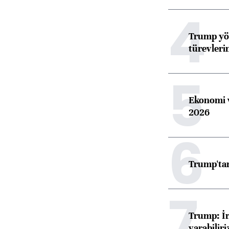
4
Trump yön
türevleri
5
Ekonomi v
2026
6
Trump'tan
7
Trump: İr
varabiliri