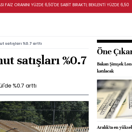
I FAİZ ORANINI YÜZDE 6,50'DE SABİT BIRAKTI; BEKLENTİ YÜZDE 6,50
ut satışları %0.7 arttı
Öne Çıka
ut satışları %0.7
Bakan Şimşek Lond
katılacak
ül'de %0.7 arttı
Aralık'ta en yüksek