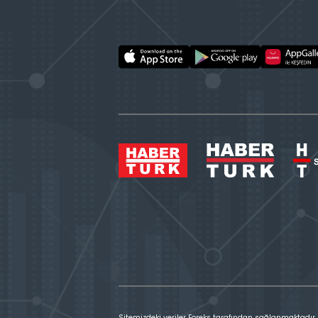
Sitemizdeki veriler Foreks tarafından sağlanmaktadır.