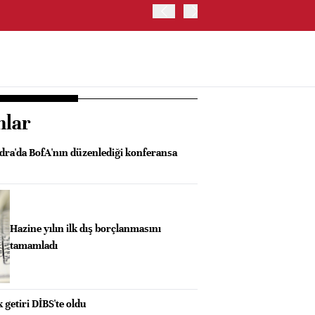
OYAK ÇİMENTO İKİNCİ ÇEY
nlar
ra'da BofA'nın düzenlediği konferansa
Hazine yılın ilk dış borçlanmasını
tamamladı
 getiri DİBS'te oldu