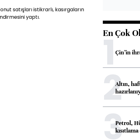
t satışları istikrarlı, kasırgaların
ndirmesini yaptı.
En Çok O
1
Çin’in ih
2
Altın, ha
hazırlanı
3
Petrol, H
kısıtlama