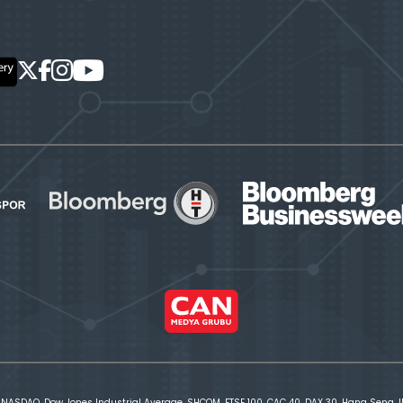
 NASDAQ, Dow Jones Industrial Average, SHCOM, FTSE 100, CAC 40, DAX 30, Hang Seng, IBE