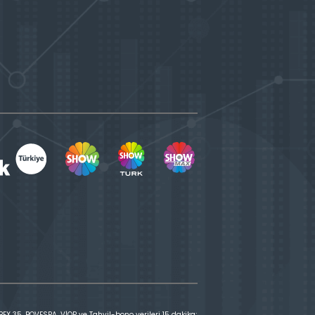
X 35, BOVESPA, VİOP ve Tahvil-bono verileri 15 dakika;