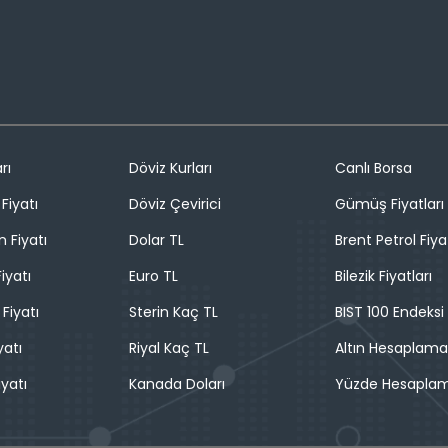
rı
Döviz Kurları
Canlı Borsa
Fiyatı
Döviz Çevirici
Gümüş Fiyatları
n Fiyatı
Dolar TL
Brent Petrol Fiya
iyatı
Euro TL
Bilezik Fiyatları
 Fiyatı
Sterin Kaç TL
BIST 100 Endeksi
yatı
Riyal Kaç TL
Altın Hesaplama
iyatı
Kanada Doları
Yüzde Hesapla