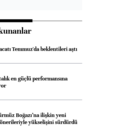
kunanlar
racatı Temmuz'da beklentileri aştı
ftalık en güçlü performansına
yor
ürmüz Boğazı’na ilişkin yeni
 önerileriyle yükselişini sürdürdü