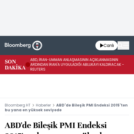
Canlı
ABD, İRAN-UMMAN ANLAŞMASININ AÇIKLANMASININ
AB
SON
ARDINDAN İRAN'A UYGULADIĞI ABLUKAYI KALDIRACAK -
GE
DAKİKA
REUTERS
UY
Bloomberg HT
Haberler
ABD'de Bileşik PMI Endeksi 2015'ten
bu yana en yüksek seviyede
ABD'de Bileşik PMI Endeksi