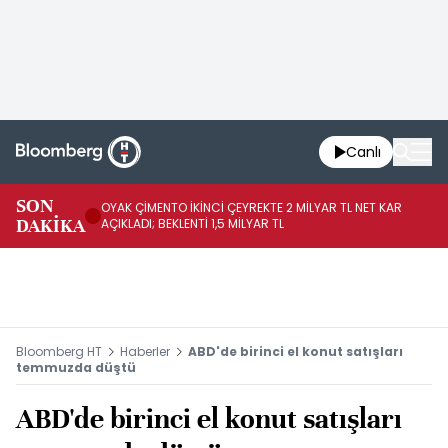
Canlı
İR
SON
OYAK ÇİMENTO İKİNCİ ÇEYREKTE 2 MİLYAR TL NET KAR
YÖ
DAKİKA
AÇIKLADI; BEKLENTİ 1,5 MİLYAR TL
OL
Bloomberg HT
Haberler
ABD'de birinci el konut satışları
temmuzda düştü
ABD'de birinci el konut satışları