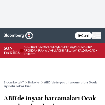
Canlı
ABD, İRAN-UMMAN ANLAŞMASININ AÇIKLANMASININ
AB
SON
ARDINDAN İRAN'A UYGULADIĞI ABLUKAYI KALDIRACAK -
GE
DAKİKA
REUTERS
UY
Bloomberg HT
Haberler
ABD'de inşaat harcamaları Ocak
ayında rekor kırdı
ABD'de inşaat harcamaları Ocak