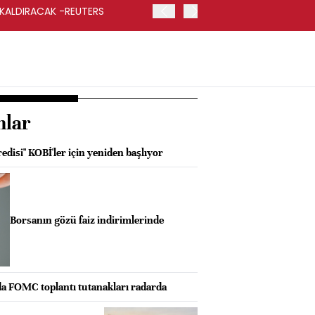
 KALDIRACAK -REUTERS
ABD DIŞİŞLERİ BAKANLIĞI
UYGULANACAK
nlar
disi" KOBİ'ler için yeniden başlıyor
Borsanın gözü faiz indirimlerinde
da FOMC toplantı tutanakları radarda