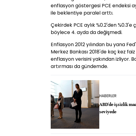
enflasyon göstergesi PCE endeksi aylı
ile beklentiye paralel arttı.
Çekirdek PCE aylık %0.2'den %0.3'e çıka
böylece 4. ayda da değişmedi.
Enflasyon 2012 yılından bu yana Fed'
Merkez Bankası 2018'de kaç kez faiz
enflasyon verisini yakından izliyor. B
artırması da gündemde.
HABERLER
ABD'de işsizlik ma
seviyede