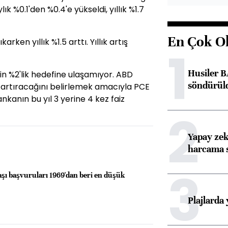
k %0.1'den %0.4'e yükseldi, yıllık %1.7
En Çok O
rken yıllık %1.5 arttı. Yıllık artış
1
Husiler B
in %2'lik hedefine ulaşamıyor. ABD
söndürül
 artıracağını belirlemek amacıyla PCE
ankanın bu yıl 3 yerine 4 kez faiz
2
Yapay zek
harcama 
3
aşı başvuruları 1969'dan beri en düşük
Plajlarda