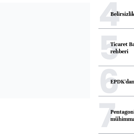
4
Belirsizli
5
Ticaret B
rehberi
6
EPDK'dan 
7
Pentagon'
mühimmat 