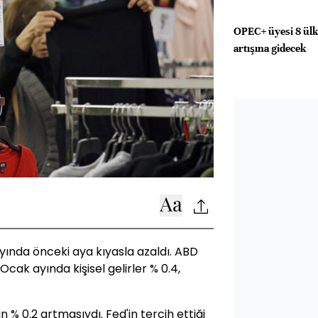
OPEC+ üyesi 8 ülk
artışına gidecek
ında önceki aya kıyasla azaldı. ABD
Ocak ayında kişisel gelirler % 0.4,
n % 0.2 artmasıydı. Fed'in tercih ettiği