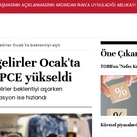
ŞMASININ AÇIKLANMASININ ARDINDAN İRAN'A UYGULADIĞI ABLUKAYI
elirler Ocak'ta beklentiyi aştı
Öne Çıka
elirler Ocak'ta
TOBB'un "Nefes Kre
, PCE yükseldi
irler beklentiyi aşarken
asyon ise hızlandı
Küresel piyasalar