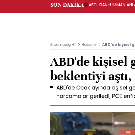
SON DAKİKA
ABD, İRAN-UMMAN ANLA
Bloomberg HT
Haberler
ABD'de kişisel g
ABD'de kişisel g
beklentiyi aştı
ABD'de Ocak ayında kişisel gel
harcamalar geriledi, PCE enfl