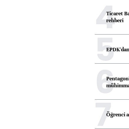
4
Ticaret B
rehberi
5
EPDK'dan 
6
Pentagon'
mühimmat 
7
Öğrenci a