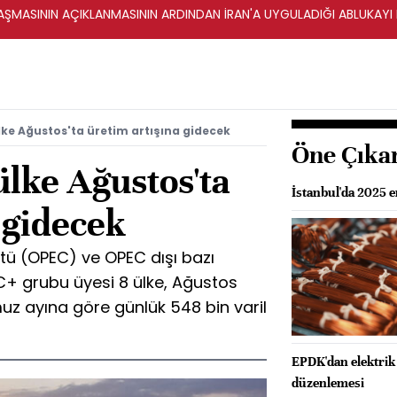
ŞMASININ AÇIKLANMASININ ARDINDAN İRAN'A UYGULADIĞI ABLUKAYI
lke Ağustos'ta üretim artışına gidecek
Öne Çıka
lke Ağustos'ta
İstanbul'da 2025 
 gidecek
ütü (OPEC) ve OPEC dışı bazı
C+ grubu üyesi 8 ülke, Ağustos
uz ayına göre günlük 548 bin varil
EPDK'dan elektrik 
düzenlemesi