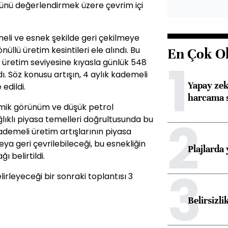
ünü değerlendirmek üzere çevrim içi
eli ve esnek şekilde geri çekilmeye
nüllü üretim kesintileri ele alındı. Bu
En Çok O
1
retim seviyesine kıyasla günlük 548
ldı. Söz konusu artışın, 4 aylık kademeli
Yapay zek
edildi.
harcama 
omik görünüm ve düşük petrol
2
lıklı piyasa temelleri doğrultusunda bu
ademeli üretim artışlarının piyasa
ya geri çevrilebileceği, bu esnekliğin
Plajlarda
ı belirtildi.
3
lirleyeceği bir sonraki toplantısı 3
Belirsizli