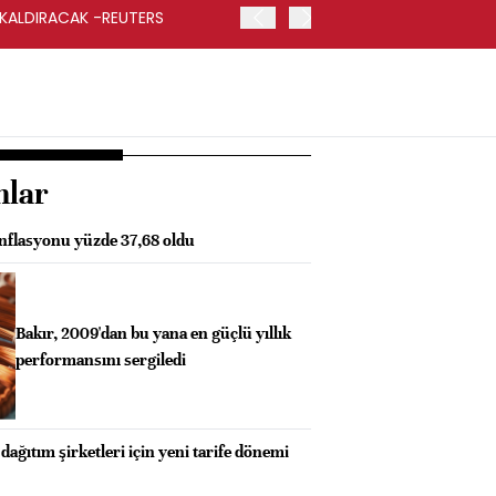
 KALDIRACAK -REUTERS
ABD DIŞİŞLERİ BAKANLIĞI
UYGULANACAK
nlar
enflasyonu yüzde 37,68 oldu
Bakır, 2009'dan bu yana en güçlü yıllık
performansını sergiledi
dağıtım şirketleri için yeni tarife dönemi