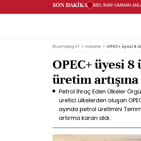
SON DAKİKA
ABD, İRAN-UMMAN ANLA
Bloomberg HT
Haberler
OPEC+ üyesi 8 ü
OPEC+ üyesi 8 ü
üretim artışına
Petrol İhraç Eden Ülkeler Örg
üretici ülkelerden oluşan OPE
ayında petrol üretimini Temm
artırma kararı aldı.