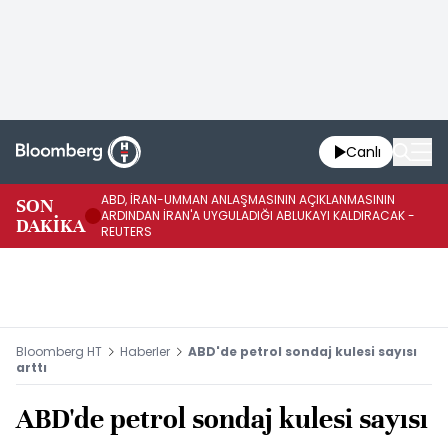
Canlı
ABD, İRAN-UMMAN ANLAŞMASININ AÇIKLANMASININ
AB
SON
ARDINDAN İRAN'A UYGULADIĞI ABLUKAYI KALDIRACAK -
GE
DAKİKA
REUTERS
UY
Bloomberg HT
Haberler
ABD'de petrol sondaj kulesi sayısı
arttı
ABD'de petrol sondaj kulesi sayısı