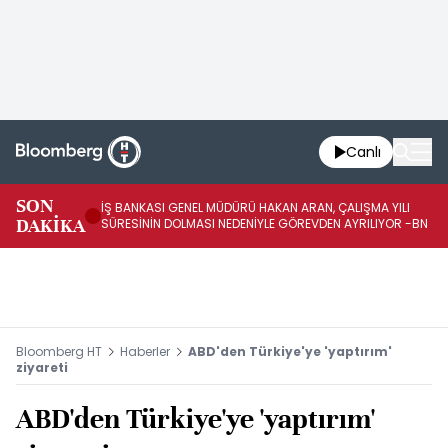
Canlı
SON
İŞ BANKASI GENEL MÜDÜRÜ HAKAN ARAN, ÇALIŞMA YILI
İŞ
DAKİKA
SÜRESİNİN DOLMASI NEDENİYLE GÖREVDEN AYRILIYOR -BN
AT
Bloomberg HT
Haberler
ABD'den Türkiye'ye 'yaptırım'
ziyareti
ABD'den Türkiye'ye 'yaptırım'