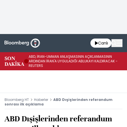
Canlı
ABD, İRAN-UMMAN ANLAŞMASININ AÇIKLANMASININ
AB
SON
ARDINDAN İRAN'A UYGULADIĞI ABLUKAYI KALDIRACAK -
GE
DAKİKA
REUTERS
UY
Bloomberg HT
Haberler
ABD Dışişlerinden referandum
sonrası ilk açıklama
ABD Dışişlerinden referandum