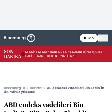
Canlı
SON
MEKSİKA MERKEZ BANKASI FAİZ ORANINI YÜZDE 6,50'DE
OY
DAKİKA
SABİT BIRAKTI; BEKLENTİ YÜZDE 6,50
AÇ
Bloomberg HT
Haberler
ABD endeks vadelileri Bin Ladin'in
ölümüyle yükseldi
ABD endeks vadelileri Bin