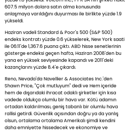
607.5 milyon dolara satın alma konusunda
anlaşmaya varıldığını duyurması ile birlikte yüzde 1.9
yükseldi.
Haziran vadeli Standard & Poor's 500 (S&P 500)
endeks kontratı yüzde 0.6 yükselerek, New York saati
ile 06:11'de 1,367.6 puana çıktı. ABD hisse senetlerinin
gösterge endeksi geçen hafta, Haziran 2008'den bu
yana en yüksek seviyesinde kapandı ve 2011'deki
kazançlarını yüzde 8.4'e çıkardı.
Reno, Nevada'da Navellier & Associates Inc.'den
Shawn Price, "Çok mutluyum" dedi ve Hem içeride
hem de dışarıdaki ihracat odaklı şirketler için kısa
vadede oldukça olumlu bir hava var. Kötü adamın
ortadan kaldırılması, geniş tabanlı bir olumlu hava
rallisi getirdi. Güvenlik açısından doğru ya da yanlış
olsun, ortalama ortalama Amerikalı şimdi kendini
daha emniyette hissedecek ve ekonomiye ve