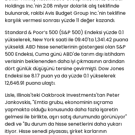
Holdings Inc.'nin 2.08 milyar dolarlık alış teklifinde
bulunarak, rakibi Avis Budget Group Inc.'nin teklifine
karşılık vermesi sonrası yüzde 11 değer kazandı.
Standard & Poor’s 500 (S&P 500) Endeksi yüzde 0.1
yükselerek, New York saati ile 09:40'ta 1,341.42 puana
yükseldi. ABD hisse senetlerinin göstergesi olan S&P
500 Endeksi, Cuma günü ABD'de tarım dışı istihdam
verisinin beklenenden daha iyi çıkmasının ardından
dört günlük düşüşünü tersine çevirmişti. Dow Jones
Endeksi ise 8.17 puan ya da yüzde 0.1 yükselerek
12,646.91 puana ulaştı.
Lisle, Illinois'teki Oakbrook Investments'tan Peter
Jankovskis, "Emtia grubu, ekonominin sıçrama
yapmakta olduğu konusunda daha fazla işaretin
gelmesi ile birlikte, aşırı satış durumunda görünüyor"
dedi ve "Bu durum da hisse senetlerini daha yukarı
itiyor. Hisse senedi piyasası, şirket karlarının