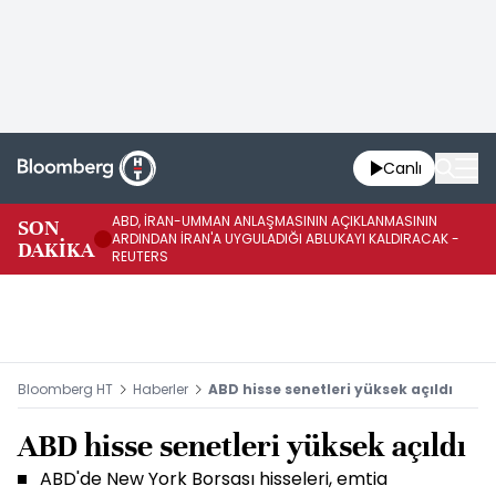
Canlı
ABD, İRAN-UMMAN ANLAŞMASININ AÇIKLANMASININ
AB
SON
ARDINDAN İRAN'A UYGULADIĞI ABLUKAYI KALDIRACAK -
GE
DAKİKA
REUTERS
UY
Bloomberg HT
Haberler
ABD hisse senetleri yüksek açıldı
ABD hisse senetleri yüksek açıldı
ABD'de New York Borsası hisseleri, emtia