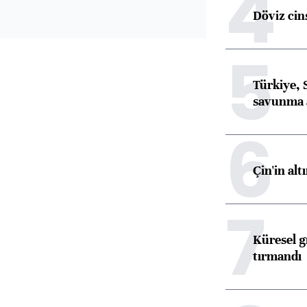
4
Döviz cins
5
Türkiye, 
savunma 
6
Çin'in alt
7
Küresel gı
tırmandı