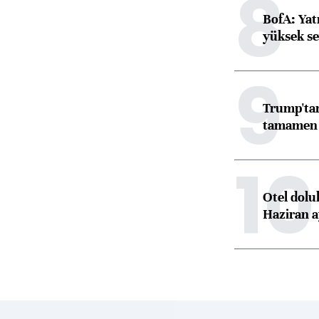
8
BofA: Yatı
yüksek se
9
Trump'tan
tamamen o
10
Otel dolu
Haziran a