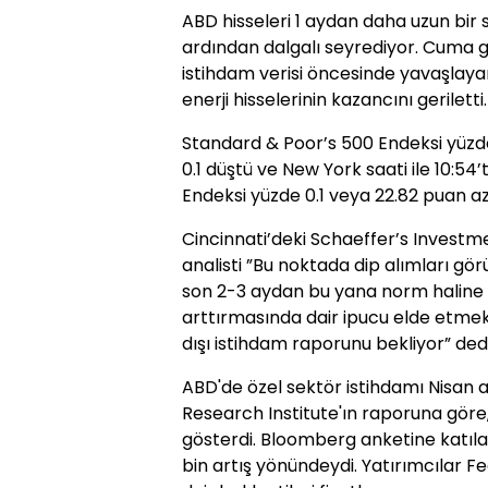
ABD hisseleri 1 aydan daha uzun bir
ardından dalgalı seyrediyor. Cuma g
istihdam verisi öncesinde yavaşlaya
enerji hisselerinin kazancını geriletti.
Standard & Poor’s 500 Endeksi yüzd
0.1 düştü ve New York saati ile 10:54
Endeksi yüzde 0.1 veya 22.82 puan az
Cincinnati’deki Schaeffer’s Investme
analisti ”Bu noktada dip alımları gör
son 2-3 aydan bu yana norm haline gel
arttırmasında dair ipucu elde etme
dışı istihdam raporunu bekliyor” dedi
ABD'de özel sektör istihdamı Nisan a
Research Institute'ın raporuna göre,
gösterdi. Bloomberg anketine katıl
bin artış yönündeydi. Yatırımcılar Fe