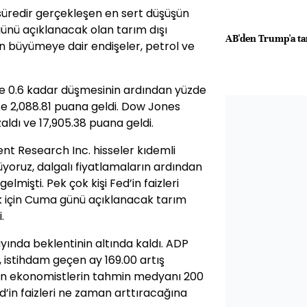
 süredir gerçekleşen en sert düşüşün
ünü açıklanacak olan tarım dışı
AB'den Trump'a tar
n büyümeye dair endişeler, petrol ve
e 0.6 kadar düşmesinin ardından yüzde
’te 2,088.81 puana geldi. Dow Jones
aldı ve 17,905.38 puana geldi.
nt Research Inc. hisseler kıdemli
üyoruz, dalgalı fiyatlamaların ardından
mişti. Pek çok kişi Fed’in faizleri
k için Cuma günü açıklanacak tarım
.
yında beklentinin altında kaldı. ADP
 istihdam geçen ay 169.00 artış
an ekonomistlerin tahmin medyanı 200
d’in faizleri ne zaman arttıracağına