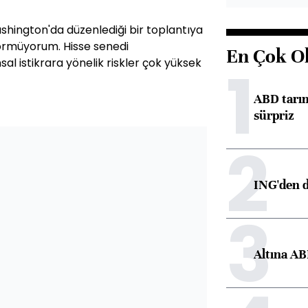
shington'da düzenlediği bir toplantıya
 görmüyorum. Hisse senedi
En Çok O
al istikrara yönelik riskler çok yüksek
1
ABD tarım
sürpriz
2
ING'den d
3
Altına AB