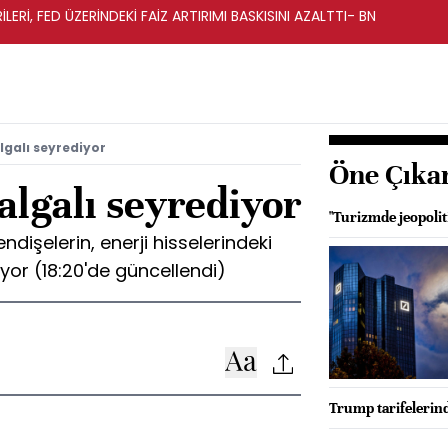
LERİ, FED ÜZERİNDEKİ FAİZ ARTIRIMI BASKISINI AZALTTI- BN
lgalı seyrediyor
Öne Çıka
algalı seyrediyor
"Turizmde jeopolit
dişelerin, enerji hisselerindeki
nıyor (18:20'de güncellendi)
Trump tarifelerin