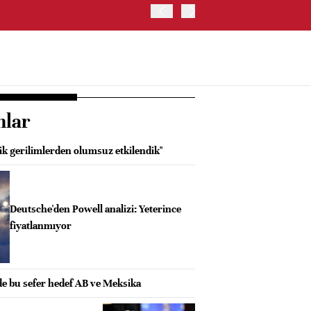
YEN, ABD İSTİHDAM VERİ
nlar
ik gerilimlerden olumsuz etkilendik"
Deutsche'den Powell analizi: Yeterince
fiyatlanmıyor
de bu sefer hedef AB ve Meksika