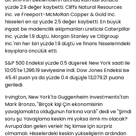
yüzde 2.9 değer kaybetti. Cliffs Natural Resources
Inc. ve Freeport-McMoRan Copper & Gold Inc.
hisseleri en az yüzde 2.5 değer kaybetti. En büyük
inşaat be madencilik ekipmanları üreticisi Caterpillar
Inc. yüzde 1.9 düştü. Morgan Stanley ve Citigroup
Inc.'nin her biri yüzde 1.9 düştü ve finans hisselerindeki
kayıplara öncülük etti.
S&P 500 Endeksi yüzde 0.5 düşerek New York saati ile
10:05'te 1,396.19 seviyesine indi. Dow Jones Endeksi ise
45.41 puan ya da yüzde 0.4 düşüşle 13,079.21 puana
geriledi.
Irvington, New York'ta Guggenheim Investments'tan
Mark Bronzo, "Birçok kişi Çin ekonomisinin
yavaşlamakta olduğunun farkına vardı" dedi ve "Şimdi
soru şu: Yavaşlama keskin mi yoksa ılımlı mı olacak?
Avrupa'dan gelen verielr hiç kimse için sürpriz
olmamalı. Hisselerdeki keskin yükselişlerin ardından