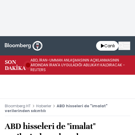
Canlı
ABD, İRAN-UMMAN ANLAŞMASININ AÇIKLANMASININ
AB
SON
ARDINDAN İRAN'A UYGULADIĞI ABLUKAYI KALDIRACAK -
GE
DAKİKA
REUTERS
UY
Bloomberg HT
Haberler
ABD hisseleri de "imalat"
verilerinden sıkıntılı
ABD hisseleri de "imalat"