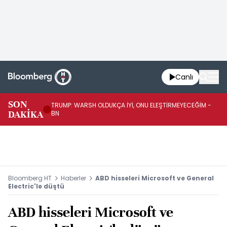
Canlı
SON
TRUMP: WARSH OLDUKÇA İYİ, ONU ELEŞTİRMEYECEĞİM -
TR
DAKİKA
BN
KA
Bloomberg HT
Haberler
ABD hisseleri Microsoft ve General
Electric'le düştü
ABD hisseleri Microsoft ve