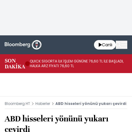
Canlı
SON
QUICK SİGORTA İLK İŞLEM GÜNÜNE 76,60 TL İLE BAŞLADI,
BI
DAKİKA
HALKA ARZ FİYATI 76,60 TL
PU
Bloomberg HT
Haberler
ABD hisseleri yönünü yukarı çevirdi
ABD hisseleri yönünü yukarı
çevirdi