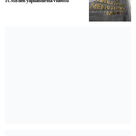
TCMB'den yapılandırma videosu