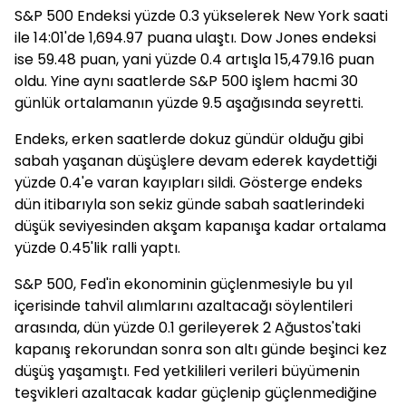
S&P 500 Endeksi yüzde 0.3 yükselerek New York saati
ile 14:01'de 1,694.97 puana ulaştı. Dow Jones endeksi
ise 59.48 puan, yani yüzde 0.4 artışla 15,479.16 puan
oldu. Yine aynı saatlerde S&P 500 işlem hacmi 30
günlük ortalamanın yüzde 9.5 aşağısında seyretti.
Endeks, erken saatlerde dokuz gündür olduğu gibi
sabah yaşanan düşüşlere devam ederek kaydettiği
yüzde 0.4'e varan kayıpları sildi. Gösterge endeks
dün itibarıyla son sekiz günde sabah saatlerindeki
düşük seviyesinden akşam kapanışa kadar ortalama
yüzde 0.45'lik ralli yaptı.
S&P 500, Fed'in ekonominin güçlenmesiyle bu yıl
içerisinde tahvil alımlarını azaltacağı söylentileri
arasında, dün yüzde 0.1 gerileyerek 2 Ağustos'taki
kapanış rekorundan sonra son altı günde beşinci kez
düşüş yaşamıştı. Fed yetkilileri verileri büyümenin
teşvikleri azaltacak kadar güçlenip güçlenmediğine