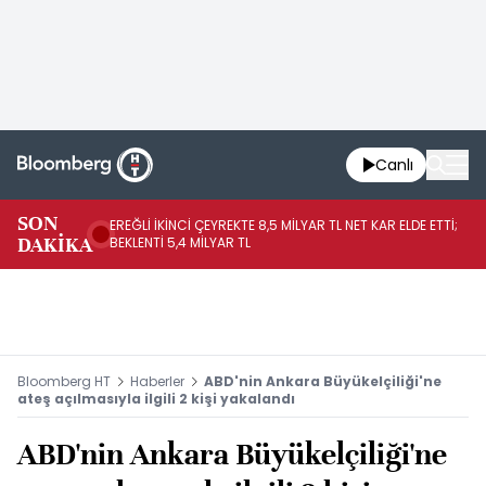
Canlı
SON
EREĞLİ İKİNCİ ÇEYREKTE 8,5 MİLYAR TL NET KAR ELDE ETTİ;
BO
DAKİKA
BEKLENTİ 5,4 MİLYAR TL
YÜ
Bloomberg HT
Haberler
ABD'nin Ankara Büyükelçiliği'ne
ateş açılmasıyla ilgili 2 kişi yakalandı
ABD'nin Ankara Büyükelçiliği'ne