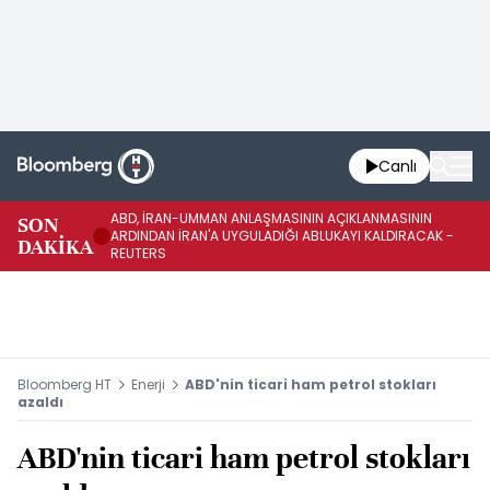
Canlı
ABD, İRAN-UMMAN ANLAŞMASININ AÇIKLANMASININ
AB
SON
ARDINDAN İRAN'A UYGULADIĞI ABLUKAYI KALDIRACAK -
GE
DAKİKA
REUTERS
UY
Bloomberg HT
Enerji
ABD'nin ticari ham petrol stokları
azaldı
ABD'nin ticari ham petrol stokları