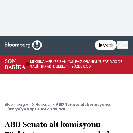
Canlı
SON
MEKSİKA MERKEZ BANKASI FAİZ ORANINI YÜZDE 6,50'DE
OY
DAKİKA
SABİT BIRAKTI; BEKLENTİ YÜZDE 6,50
AÇ
Bloomberg HT
Haberler
ABD Senato alt komisyonu
Türkiye'ye yaptırımı onayladı
ABD Senato alt komisyonu