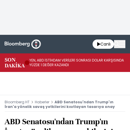
Canlı
SON
YEN, ABD İSTİHDAM VERİLERİ SONRASI DOLAR KARŞISINDA
AB
DAKİKA
YÜZDE 1 DEĞER KAZANDI
YÜ
Bloomberg HT
Haberler
ABD Senatosu'ndan Trump'ın
İran'a yönelik savaş yetkilerini kısıtlayan tasarıya onay
ABD Senatosu'ndan Trump'ın