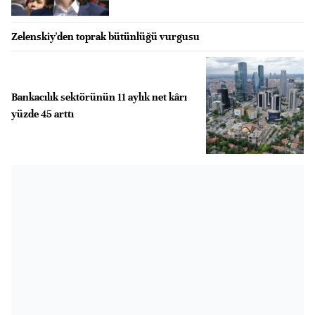
Zelenskiy'den toprak bütünlüğü vurgusu
Bankacılık sektörünün 11 aylık net kârı
yüzde 45 arttı