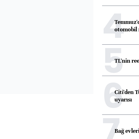
4
Temmuz'da
otomobil 
5
TL'nin re
6
Citi'den 
uyarısı
7
Bağ evleri