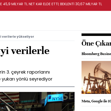
 45,9 MİLYAR TL NET KAR ELDE ETTİ; BEKLENTİ 30,67 MİLYAR TL
i verilerle yükseliyor
Öne Çıka
yi verilerle
Bloomberg Busines
rin 3. çeyrek raporlarını
yukarı yönlü seyrediyor
Meta, Google ile 1