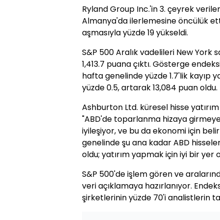
Ryland Group Inc.'in 3. çeyrek verile
Almanya'da ilerlemesine öncülük etti.
aşmasıyla yüzde 19 yükseldi.
S&P 500 Aralık vadelileri New York s
1,413.7 puana çıktı. Gösterge endeksi, 
hafta genelinde yüzde 1.7'lik kayıp y
yüzde 0.5, artarak 13,084 puan oldu.
Ashburton Ltd. küresel hisse yatırım
"ABD'de toparlanma hizaya girmeye b
iyileşiyor, ve bu da ekonomi için belirl
genelinde şu ana kadar ABD hisseler
oldu; yatırım yapmak için iyi bir yer 
S&P 500'de işlem gören ve aralarınd
veri açıklamaya hazırlanıyor. Endeks
şirketlerinin yüzde 70'i analistlerin t