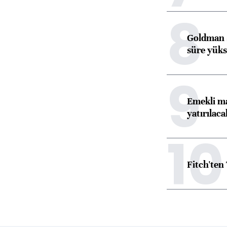
8
Goldman S
süre yüks
9
Emekli ma
yatırılaca
10
Fitch'ten