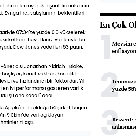
ri tahminleri aşarak inşaat firmalarının
 Zynga Inc., satışlarının beklentileri
En Çok O
1
aatiyle 07:34'te yüzde 0.6 yükselerek
şirketlerin hayal kırıcı verileriyle bu
Mevsim et
aşadı. Dow Jones vadelileri 63 puan,
enflasyon
2
 yöneticisi Jonathan Aldrich- Blake,
aşlıyor, konut sektörü kesinlikle
eyici ve hızlandırıcı bir faktördür. Yıl
Temmuz'da
i en iyi performansı gösteren varlık
yüzde 58'i
oldu şu ana kadar" dedi.
3
a Apple'ın da olduğu 54 şirket bugün
'in 9 Ekim'de veri açıklayan
Bessent:
ahminlerini aştı.
anlaşmas