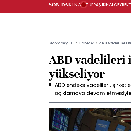
SON DAKİKA
TÜPRAŞ İKİNCİ ÇEYREKTE
Bloomberg HT
Haberler
ABD vadelileri iy
ABD vadelileri i
yükseliyor
ABD endeks vadelileri, şirketle
açıklamaya devam etmesiyle 