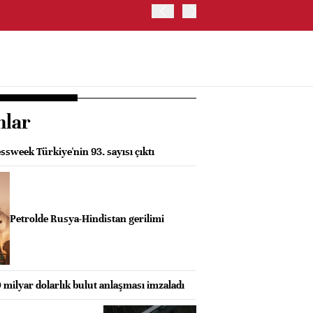
TCMB/KARAHAN: SIKILAŞ
nlar
sweek Türkiye'nin 93. sayısı çıktı
Petrolde Rusya-Hindistan gerilimi
0 milyar dolarlık bulut anlaşması imzaladı