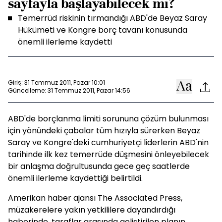
sayfayla başlayabilecek mi?
Temerrüd riskinin tırmandığı ABD'de Beyaz Saray
Hükümeti ve Kongre borç tavanı konusunda
önemli ilerleme kaydetti
Giriş: 31 Temmuz 2011, Pazar 10:01
Güncelleme: 31 Temmuz 2011, Pazar 14:56
ABD'de borçlanma limiti sorununa çözüm bulunması
için yönündeki çabalar tüm hızıyla sürerken Beyaz
Saray ve Kongre'deki cumhuriyetçi liderlerin ABD'nin
tarihinde ilk kez temerrüde düşmesini önleyebilecek
bir anlaşma doğrultusunda gece geç saatlerde
önemli ilerleme kaydettiği belirtildi.
Amerikan haber ajansı The Associated Press,
müzakerelere yakın yetkililere dayandırdığı
haberinde, taraflar arasında geliştirilen planın