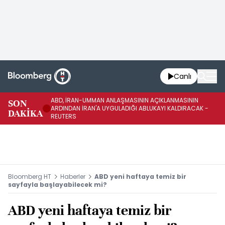
Canlı
ABD, İRAN-UMMAN ANLAŞMASININ AÇIKLANMASININ
AB
SON
ARDINDAN İRAN'A UYGULADIĞI ABLUKAYI KALDIRACAK -
GE
DAKİKA
REUTERS
UY
Bloomberg HT
Haberler
ABD yeni haftaya temiz bir
sayfayla başlayabilecek mi?
ABD yeni haftaya temiz bir