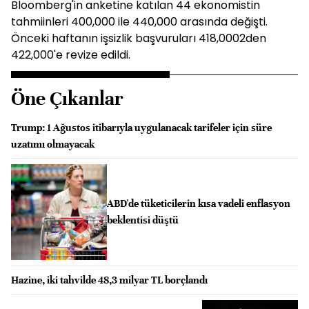
Bloomberg'in anketine katılan 44 ekonomistin
tahmiinleri 400,000 ile 440,000 arasında değişti.
Önceki haftanın işsizlik başvuruları 418,0002den
422,000'e revize edildi.
Öne Çıkanlar
Trump: 1 Ağustos itibarıyla uygulanacak tarifeler için süre
uzatımı olmayacak
ABD'de tüketicilerin kısa vadeli enflasyon
beklentisi düştü
Hazine, iki tahvilde 48,3 milyar TL borçlandı