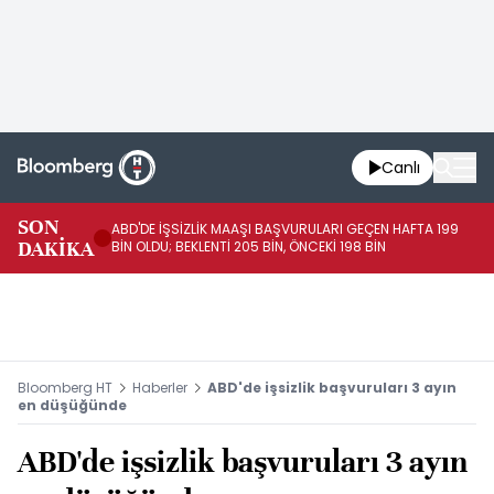
Canlı
SON
ABD'DE İŞSİZLİK MAAŞI BAŞVURULARI GEÇEN HAFTA 199
FE
DAKİKA
BİN OLDU; BEKLENTİ 205 BİN, ÖNCEKİ 198 BİN
İL
Bloomberg HT
Haberler
ABD'de işsizlik başvuruları 3 ayın
en düşüğünde
ABD'de işsizlik başvuruları 3 ayın