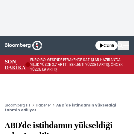
Canlı
EURO BÖLGESİ'NDE PERAKENDE SATIŞLAR HAZİRAN'DA
EU
SON
YILLIK YÜZDE 0,7 ARTTI; BEKLENTİ YÜZDE 1 ARTIŞ, ÖNCEKİ
AY
DAKİKA
YÜZDE 1,9 ARTIŞ
ÖN
Bloomberg HT
Haberler
ABD'de istihdamın yükseldiği
tahmin ediliyor
ABD'de istihdamın yükseldiği