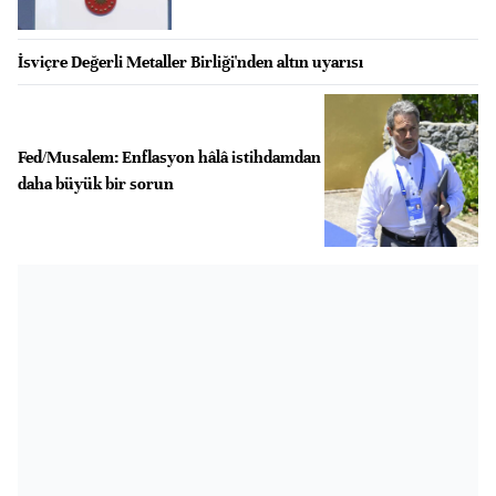
İsviçre Değerli Metaller Birliği'nden altın uyarısı
Fed/Musalem: Enflasyon hâlâ istihdamdan
daha büyük bir sorun