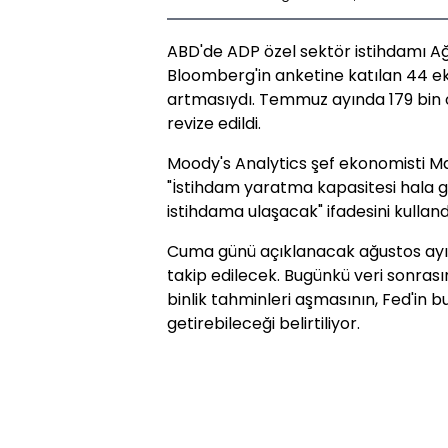
ABD'de ADP özel sektör istihdamı Ağu
Bloomberg'in anketine katılan 44 ek
artmasıydı. Temmuz ayında 179 bin o
revize edildi.
Moody's Analytics şef ekonomisti M
"İstihdam yaratma kapasitesi hala 
istihdama ulaşacak" ifadesini kulland
Cuma günü açıklanacak ağustos ayı t
takip edilecek. Bugünkü veri sonrasın
binlik tahminleri aşmasının, Fed'in bu 
getirebileceği belirtiliyor.