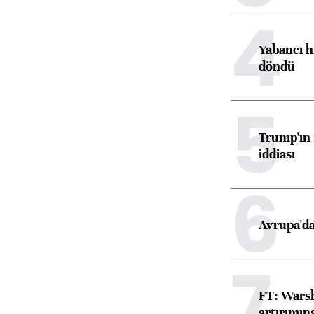
4
Yabancı h
döndü
5
Trump'ın 
iddiası
6
Avrupa'da
7
FT: Warsh
artırımın