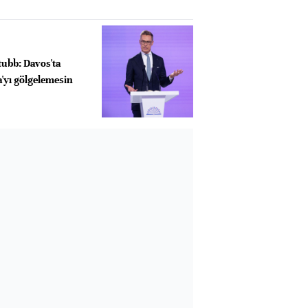
Stubb: Davos'ta
'yı gölgelemesin