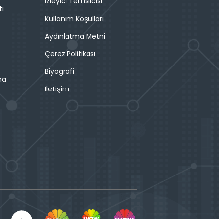
İzleyici Temsilcisi
tı
Kullanım Koşulları
Aydınlatma Metni
Çerez Politikası
Biyografi
ma
İletişim