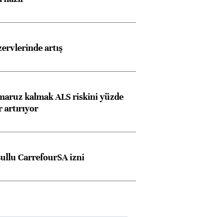
rvlerinde artış
 maruz kalmak ALS riskini yüzde
 artırıyor
şullu CarrefourSA izni