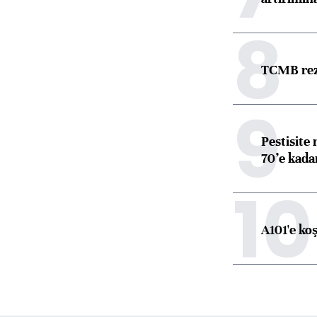
8
TCMB reze
9
Pestisite
70’e kadar
10
A101'e ko