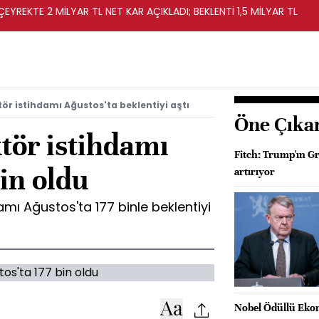
EYREKTE 2 MİLYAR TL NET KAR AÇIKLADI; BEKLENTİ 1,5 MİLYAR TL
tör istihdamı Ağustos'ta beklentiyi aştı
Öne Çıka
tör istihdamı
Fitch: Trump'ın Gr
bin oldu
artırıyor
amı Ağustos'ta 177 binle beklentiyi
Nobel Ödüllü Ekon