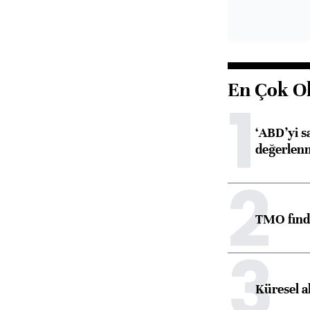
En Çok O
1
‘ABD’yi s
değerlen
2
TMO fındık
3
Küresel a