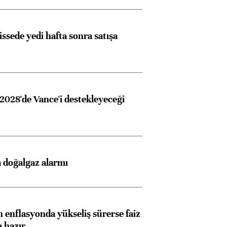
issede yedi hafta sonra satışa
2028'de Vance'i destekleyeceği
 doğalgaz alarmı
 enflasyonda yükseliş sürerse faiz
a hazır