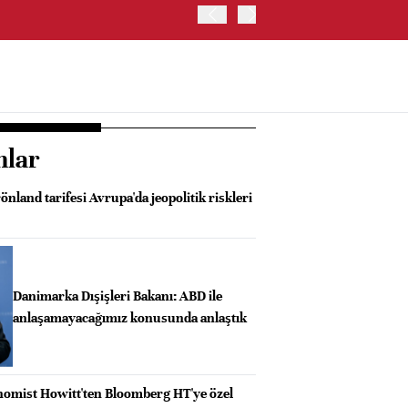
İRAN VE UMMAN, HÜRMÜZ 
OLUŞTURMAYI PLANLIYOR
nlar
önland tarifesi Avrupa'da jeopolitik riskleri
Danimarka Dışişleri Bakanı: ABD ile
anlaşamayacağımız konusunda anlaştık
omist Howitt'ten Bloomberg HT'ye özel