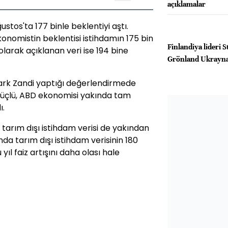
açıklamalar
stos'ta 177 binle beklentiyi aştı.
onomistin beklentisi istihdamın 175 bin
Finlandiya lideri 
larak açıklanan veri ise 194 bine
Grönland Ukrayna
ark Zandi yaptığı değerlendirmede
güçlü, ABD ekonomisi yakında tam
ı.
arım dışı istihdam verisi de yakından
da tarım dışı istihdam verisinin 180
yıl faiz artışını daha olası hale