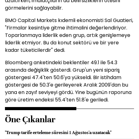
azaltırken, imalatçıların da belirsizliklerin ötesini
görmelerini sağlayabilir.
BMO Capital Markets kıdemli ekonomisti Sal Guatieri,
"Firmalar kesintiye gitme ihtimalini değerlendiriyor.
Toparlanmaya liderlik eden grup, artık genişlemeye
liderlik etmiyor. Bu da konut sektörü ve bir yere
kadar tüketicilerdir" dedi.
Bloomberg anketindeki beklentiler 49.1 ile 54.3
arasında değişiklik gösterdi. Grup'un yeni sipariş
göstergesi 47.4'ten 50.6'ya yükseldi. Bir istihdam
göstergesi de 50.3'e gerileyerek Aralık 2009'dan bu
yana en zayıf seviyeyi gördü. Yine bugünün raporuna
göre üretim endeksi 55.4'ten 51.8'e geriledi.
Öne Çıkanlar
"Trump tarife erteleme süresini 1 Ağustos'a uzatacak"