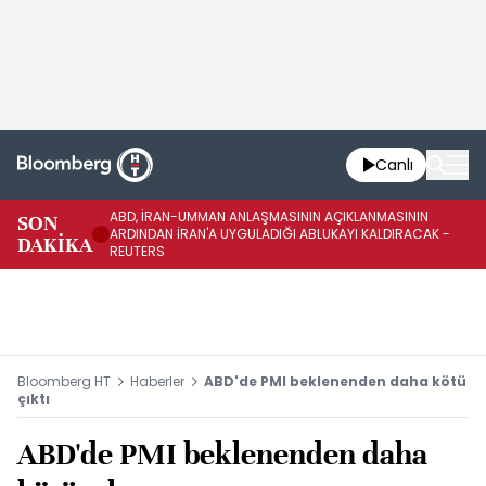
Canlı
ABD, İRAN-UMMAN ANLAŞMASININ AÇIKLANMASININ
AB
SON
ARDINDAN İRAN'A UYGULADIĞI ABLUKAYI KALDIRACAK -
GE
DAKİKA
REUTERS
UY
Bloomberg HT
Haberler
ABD'de PMI beklenenden daha kötü
çıktı
ABD'de PMI beklenenden daha