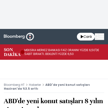
Canlı
SON
MEKSİKA MERKEZ BANKASI FAİZ ORANINI YÜZDE 6,50'DE
OY
DAKİKA
SABİT BIRAKTI; BEKLENTİ YÜZDE 6,50
AÇ
Bloomberg HT
Haberler
ABD'de yeni konut satışları
Haziran'da %3.5 arttı
ABD'de yeni konut satışları 8 yılın