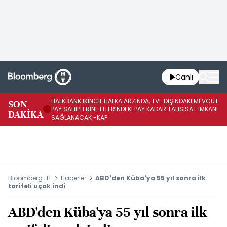
Canlı
HALKBANK İKİNCİL HALKA ARZINDA, TVF DIŞINDAKİ MEVCUT
HA
SON
PAY SAHİPLERİNE ELLERİNDEKİ PAY KADAR TAHSİSAT İMKANI
KO
DAKİKA
SAĞLANACAK -KAP
-K
Bloomberg HT
Haberler
ABD'den Küba'ya 55 yıl sonra ilk
tarifeli uçak indi
ABD'den Küba'ya 55 yıl sonra ilk