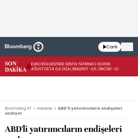
Canlı
SON
EURO BÖLGESİ'NDE SENTIX YATIRIMCI GÜVENİ
İR
DAKİKA
AĞUSTOS'TA 0,9 OLDU, BEKLENTİ -0,5; ÖNCEKİ -3,1
DE
Bloomberg HT
Haberler
ABD'li yatırımcıların endişeleri
azalıyor
ABD'li yatırımcıların endişeleri