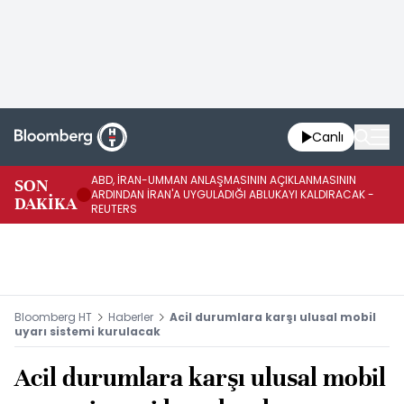
Canlı
ABD, İRAN-UMMAN ANLAŞMASININ AÇIKLANMASININ
AB
SON
ARDINDAN İRAN'A UYGULADIĞI ABLUKAYI KALDIRACAK -
GE
DAKİKA
REUTERS
UY
Bloomberg HT
Haberler
Acil durumlara karşı ulusal mobil
uyarı sistemi kurulacak
Acil durumlara karşı ulusal mobil