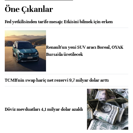
Öne Çıkanlar
Fed yetkilisinden tarife mesajı: Etkisini bilmek için erken
Renault'un yeni SUV aracı Boreal, OYAK
Bursa'da üretilecek
TCMB'nin swap hariç net rezervi 9,7 milyar dolar arttı
Döviz mevduatları 4,1 milyar dolar azaldı