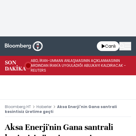
Canlı
ABD, İRAN-UMMAN ANLAŞMASININ AÇIKLANMASININ
AB
SON
ARDINDAN İRAN'A UYGULADIĞI ABLUKAYI KALDIRACAK -
GE
DAKİKA
REUTERS
UY
Bloomberg HT
Haberler
Aksa Enerji'nin Gana santrali
kesintisiz üretime geçti
Aksa Enerji'nin Gana santrali