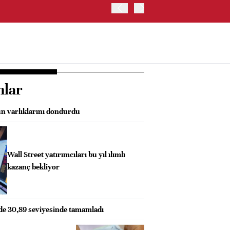
ABD İSTİHDAM VERİLERİ S
nlar
n varlıklarını dondurdu
Wall Street yatırımcıları bu yıl ılımlı
kazanç bekliyor
zde 30,89 seviyesinde tamamladı