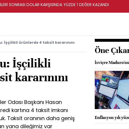
İLERİ SONRASI DOLAR KARŞISINDA YÜZDE 1 DEĞER KAZANDI
İşçilikli ürünlerde 4 taksit kararınını
Öne Çıka
 İşçilikli
İsviçre Maduro'nu
sit kararınını
ler Odası Başkanı Hasan
kredi kartına 4 taksit imkanı
uk. Taksit oranının daha geniş
Enflasyon yılı yü
an yana dileğimiz var