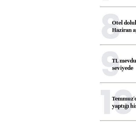
8
Otel dolu
Haziran a
9
TL mevdua
seviyede
10
Temmuz'da
yaptığı hi