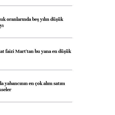
luk oranlarında beş yılın düşük
yı
t faizi Mart'tan bu yana en düşük
 yabancının en çok alım satım
sseler