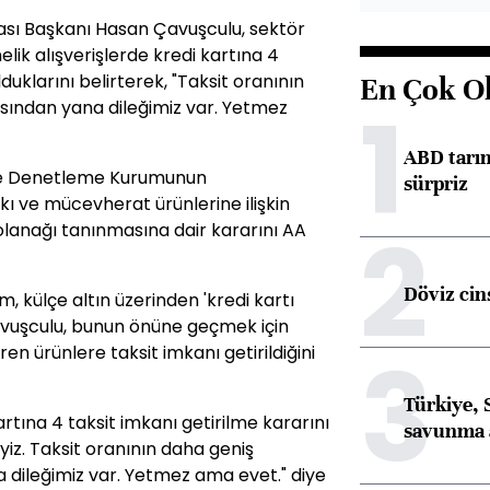
sı Başkanı Hasan Çavuşculu, sektör
elik alışverişlerde kredi kartına 4
duklarını belirterek, "Taksit oranının
En Çok O
1
sından yana dileğimiz var. Yetmez
ABD tarım
ve Denetleme Kurumunun
sürpriz
akı ve mücevherat ürünlerine ilişkin
2
 olanağı tanınmasına dair kararını AA
Döviz cins
am, külçe altın üzerinden 'kredi kartı
 Çavuşculu, bunun önüne geçmek için
3
en ürünlere taksit imkanı getirildiğini
Türkiye, 
kartına 4 taksit imkanı getirilme kararını
savunma 
yiz. Taksit oranının daha geniş
 dileğimiz var. Yetmez ama evet." diye