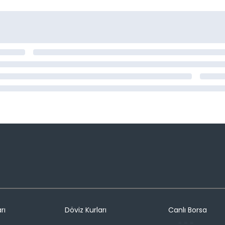
rı
Döviz Kurları
Canlı Borsa