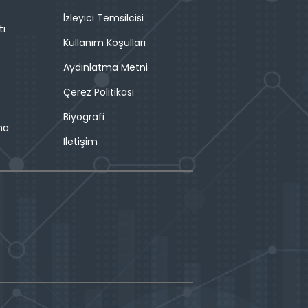
İzleyici Temsilcisi
tı
Kullanım Koşulları
Aydınlatma Metni
Çerez Politikası
Biyografi
ma
İletişim