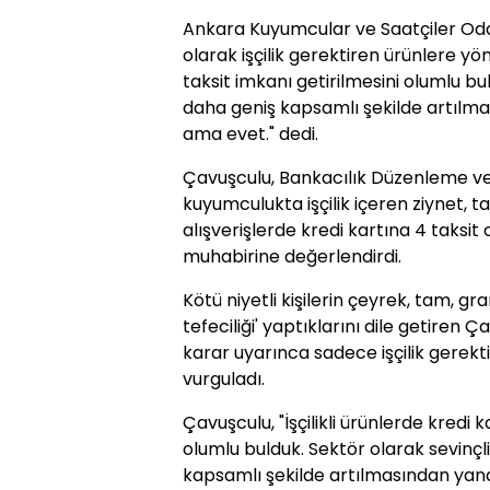
Ankara Kuyumcular ve Saatçiler Oda
olarak işçilik gerektiren ürünlere yön
taksit imkanı getirilmesini olumlu bul
daha geniş kapsamlı şekilde artılma
ama evet." dedi.
Çavuşculu, Bankacılık Düzenleme 
kuyumculukta işçilik içeren ziynet, t
alışverişlerde kredi kartına 4 taksit
muhabirine değerlendirdi.
Kötü niyetli kişilerin çeyrek, tam, gr
tefeciliği' yaptıklarını dile getiren
karar uyarınca sadece işçilik gerektir
vurguladı.
Çavuşculu, "İşçilikli ürünlerde kredi 
olumlu bulduk. Sektör olarak sevinçli
kapsamlı şekilde artılmasından yana