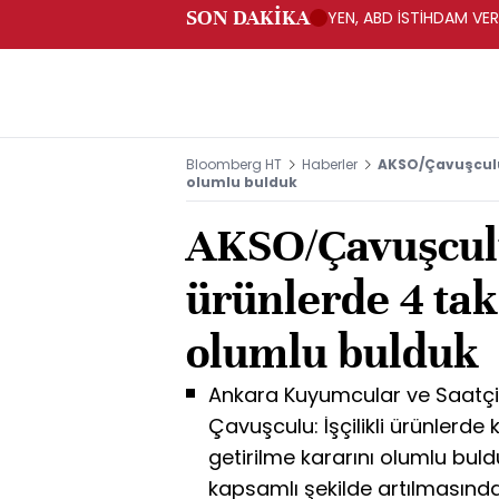
SON DAKİKA
YEN, ABD İSTİHDAM VER
Bloomberg HT
Haberler
AKSO/Çavuşculu: 
olumlu bulduk
AKSO/Çavuşculu:
ürünlerde 4 tak
olumlu bulduk
Ankara Kuyumcular ve Saatçi
Çavuşculu: İşçilikli ürünlerde 
getirilme kararını olumlu buld
kapsamlı şekilde artılmasınd