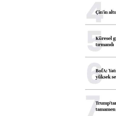
4
Çin'in alt
5
Küresel gı
tırmandı
6
BofA: Yatı
yüksek se
7
Trump'tan
tamamen o