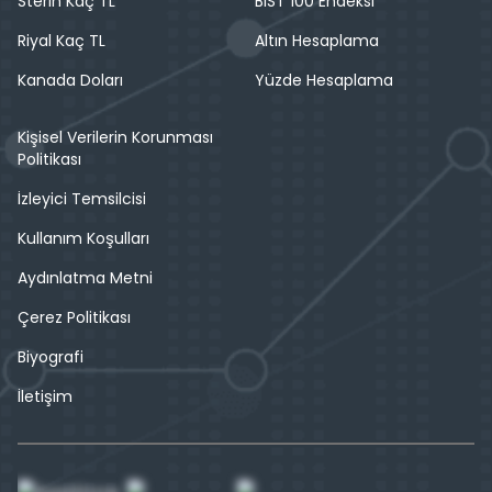
Sterin Kaç TL
BIST 100 Endeksi
Riyal Kaç TL
Altın Hesaplama
Kanada Doları
Yüzde Hesaplama
Kişisel Verilerin Korunması
Politikası
İzleyici Temsilcisi
Kullanım Koşulları
Aydınlatma Metni
Çerez Politikası
Biyografi
İletişim