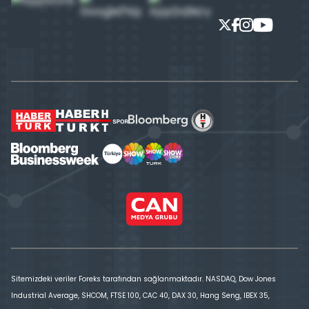
Sitemizdeki veriler Foreks tarafından sağlanmaktadır. NASDAQ, Dow Jones
Industrial Average, SHCOM, FTSE 100, CAC 40, DAX 30, Hang Seng, IBEX 35,