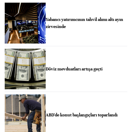
Yabancı yatırımcının tahvil alımı altı ayın
zirvesinde
Döviz mevduatları artışa geçti
ABD'de konut başlangıçları toparlandı