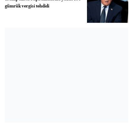
gümrük vergisi tehdidi