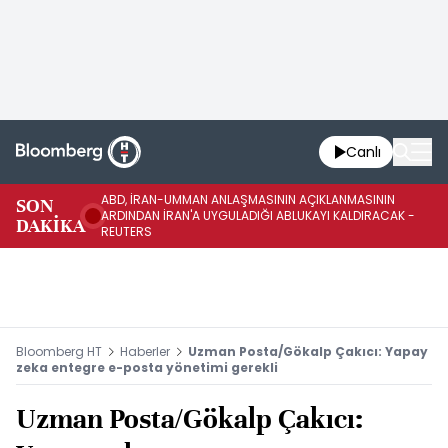
Canlı
ABD, İRAN-UMMAN ANLAŞMASININ AÇIKLANMASININ
AB
SON
ARDINDAN İRAN'A UYGULADIĞI ABLUKAYI KALDIRACAK -
GE
DAKİKA
REUTERS
UY
Bloomberg HT
Haberler
Uzman Posta/Gökalp Çakıcı: Yapay
zeka entegre e-posta yönetimi gerekli
Uzman Posta/Gökalp Çakıcı: