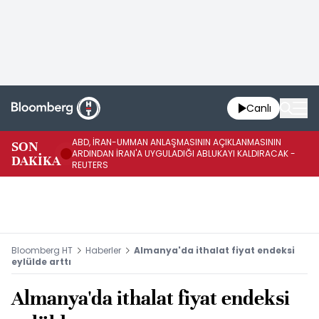
Canlı
ABD, İRAN-UMMAN ANLAŞMASININ AÇIKLANMASININ
AB
SON
ARDINDAN İRAN'A UYGULADIĞI ABLUKAYI KALDIRACAK -
GE
DAKİKA
REUTERS
UY
Bloomberg HT
Haberler
Almanya'da ithalat fiyat endeksi
eylülde arttı
Almanya'da ithalat fiyat endeksi