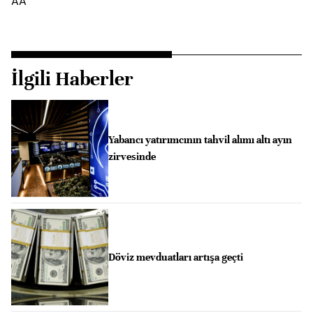
AA
İlgili Haberler
Yabancı yatırımcının tahvil alımı altı ayın
zirvesinde
Döviz mevduatları artışa geçti