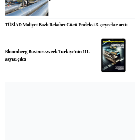
TÜSİAD Maliyet Bazlı Rekabet Gücü Endeksi 3. çeyrekte arttı
Bloomberg Businessweek Türkiye'nin 111.
sayısı çıktı