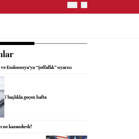
OYAK ÇİMENTO İKİNCİ ÇEY
nlar
ve Endonezya’ya “Şeffaflık” uyarısı
7 başlıkla geçen hafta
ı ne kazandırdı?