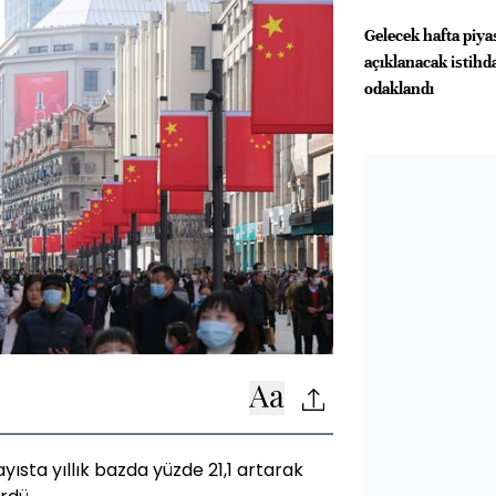
Gelecek hafta piya
açıklanacak istihd
odaklandı
ayısta yıllık bazda yüzde 21,1 artarak