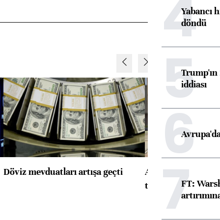
4
Yabancı h
döndü
5
Trump'ın 
iddiası
6
Avrupa'da
7
Döviz mevduatları artışa geçti
ABD'de konut başla
FT: Warsh
toparlandı
artırımın