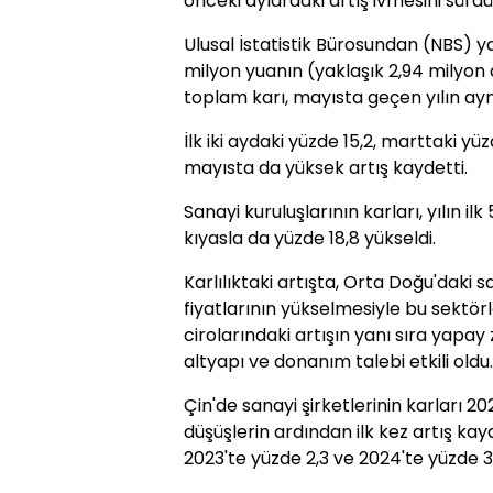
önceki aylardaki artış ivmesini sürdü
Ulusal İstatistik Bürosundan (NBS) ya
milyon yuanın (yaklaşık 2,94 milyon 
toplam karı, mayısta geçen yılın aynı
İlk iki aydaki yüzde 15,2, marttaki yü
mayısta da yüksek artış kaydetti.
Sanayi kuruluşlarının karları, yılın i
kıyasla da yüzde 18,8 yükseldi.
Karlılıktaki artışta, Orta Doğu'daki
fiyatlarının yükselmesiyle bu sektörl
cirolarındaki artışın yanı sıra yapay
altyapı ve donanım talebi etkili oldu.
Çin'de sanayi şirketlerinin karları 2
düşüşlerin ardından ilk kez artış kay
2023'te yüzde 2,3 ve 2024'te yüzde 3,