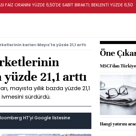
I FAİZ ORANINI YÜZDE 6,50'DE SABİT BIRAKTI; BEKLENTİ YÜZDE 6,50
rketlerinin karları Mayıs'ta yüzde 21,1 arttı
Öne Çıka
irketlerinin
MSCI’dan Türkiye 
 yüzde 21,1 arttı
ları, mayısta yıllık bazda yüzde 21,1
ş ivmesini sürdürdü.
loomberg HT'yi Google listesine
Hangi yatırım arac