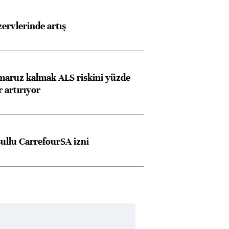
rvlerinde artış
 maruz kalmak ALS riskini yüzde
 artırıyor
şullu CarrefourSA izni