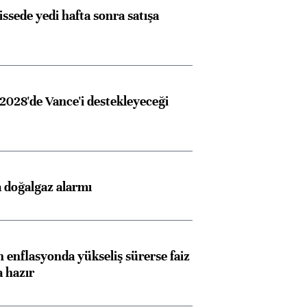
issede yedi hafta sonra satışa
2028'de Vance'i destekleyeceği
Almanya, Commerzbank
Ba
konusunda Unicredit ile
me
görüşmelere hazırlanıyor
 doğalgaz alarmı
ngıçları
 enflasyonda yükseliş sürerse faiz
a hazır