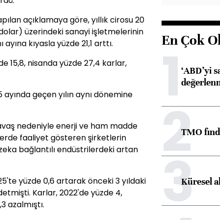
rdü.
pılan açıklamaya göre, yıllık cirosu 20
dolar) üzerindeki sanayi işletmelerinin
En Çok O
 ayına kıyasla yüzde 21,1 arttı.
1
zde 15,8, nisanda yüzde 27,4 karlar,
‘ABD’yi s
değerlen
lk 5 ayında geçen yılın aynı dönemine
2
 savaş nedeniyle enerji ve ham madde
TMO fındık
erde faaliyet gösteren şirketlerin
 zeka bağlantılı endüstrilerdeki artan
3
025'te yüzde 0,6 artarak önceki 3 yıldaki
Küresel a
detmişti. Karlar, 2022'de yüzde 4,
3 azalmıştı.