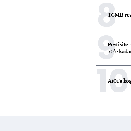
8
TCMB reze
9
Pestisite
70’e kadar
10
A101'e ko