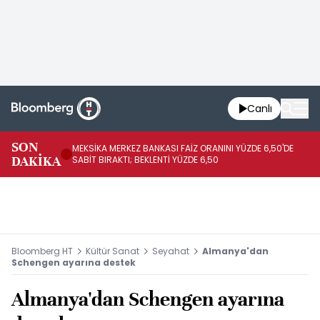
Canlı
SON
MEKSİKA MERKEZ BANKASI FAİZ ORANINI YÜZDE 6,50'DE
OY
DAKİKA
SABİT BIRAKTI; BEKLENTİ YÜZDE 6,50
AÇ
Bloomberg HT
Kültür Sanat
Seyahat
Almanya'dan
Schengen ayarına destek
Almanya'dan Schengen ayarına