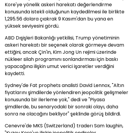
Kore'ye yönelik askeri harekatı değerlendirme
konusunda istekli olduğunun kaydedilmesi ile birlikte
1,295.56 dolara çıakrak 9 Kasım'dan bu yana en
yüksek seviyesini gördü.
ABD Dışişleri Bakanlığı yetkilisi, Trump yönetiminin
askeri harekatı bir seçenek olarak görmeye devam
ettiğini, ancak Çin'in, Kim Jong Un rejimi üzerinde
nükleer silah programını sonlandırması için baskı
yapacağına ilişkin umut verici işaretler verdiğini
kaydetti.
Sydney'de Fat prophets analisti David Lennox, "Altın
fiyatlarını şimdilerde yönlendiren jeopolitik gelişmeler
konusunda bir ilerleme yok," dedi ve "Piyasa
şimdilerde, bu senaryodaki bir sonraki olayı, daha
sonra ne olacağını bekliyor" şeklinde görüş bildirdi.
Cenevre'de MKS (Switzerland) traderı Sam laughin,
"Kuzey Kore'ye ilişkin jeopolitik endişeler,