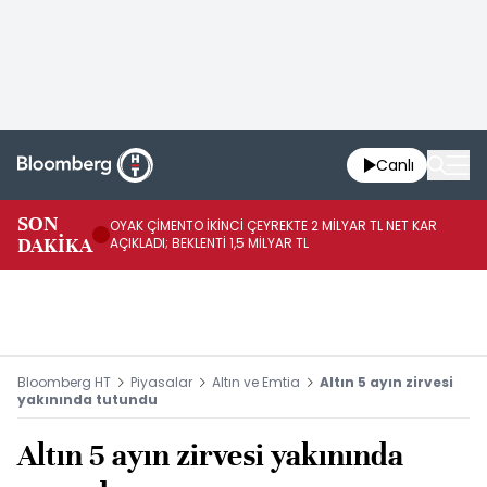
Canlı
İR
SON
OYAK ÇİMENTO İKİNCİ ÇEYREKTE 2 MİLYAR TL NET KAR
YÖ
DAKİKA
AÇIKLADI; BEKLENTİ 1,5 MİLYAR TL
OL
Bloomberg HT
Piyasalar
Altın ve Emtia
Altın 5 ayın zirvesi
yakınında tutundu
Altın 5 ayın zirvesi yakınında