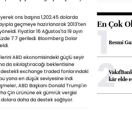
yerek ons başına 1,202.45 dolarda
En Çok O
1
 kayıpla geçmeye hazırlanarak 2013'ten
öneldi. Fiyatlar 16 Ağustos'ta 19 ayın
yüzde 7.7 geriledi. Bloomberg Dolar
Resmi Ga
eldi.
2
atlerini ABD ekonomisindeki güçlü seyir
aha da sıkılaştıracağı beklentisine
tın destekli exchange traded fonlarındaki
VakıfBank
bu yana en düşük seviyesine indi.
kâr elde e
lişmeler, ABD Başkanı Donald Trump'ın
aha Çin ürününe ek gümrük vergisi
 dolara daha da destek sağlıyor.