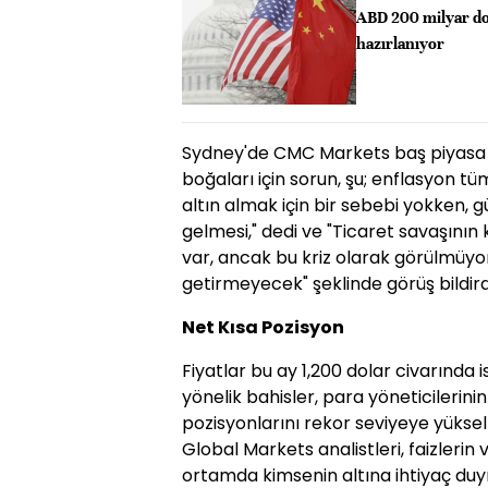
ABD 200 milyar do
hazırlanıyor
Sydney'de CMC Markets baş piyasa st
boğaları için sorun, şu; enflasyon tü
altın almak için bir sebebi yokken, gü
gelmesi," dedi ve "Ticaret savaşını
var, ancak bu kriz olarak görülmüy
getirmeyecek" şeklinde görüş bildird
Net Kısa Pozisyon
Fiyatlar bu ay 1,200 dolar civarında 
yönelik bahisler, para yöneticilerini
pozisyonlarını rekor seviyeye yükseltm
Global Markets analistleri, faizlerin 
ortamda kimsenin altına ihtiyaç duy