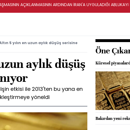
ŞMASININ AÇIKLANMASININ ARDINDAN İRAN'A UYGULADIĞI ABLUKAYI
Altın 5 yılın en uzun aylık düşüş serisine
Öne Çıka
 uzun aylık düşüş
Küresel piyasalard
anıyor
lişin etkisi ile 2013'ten bu yana en
ekleştirmeye yöneldi
Bakırdan yeni rekor