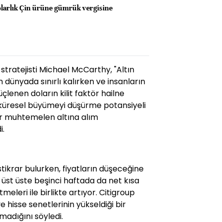
larlık Çin ürüne gümrük vergisine
ratejisti Michael McCarthy, "Altın
m dünyada sınırlı kalırken ve insanların
çlenen doların kilit faktör hailne
n küresel büyümeyi düşürme potansiyeli
or muhtemelen altına alım
i.
istikrar bulurken, fiyatların düşeceğine
n üst üste beşinci haftada da net kısa
eleri ile birlikte artıyor. Citigroup
ve hisse senetlerinin yükseldiği bir
madığını söyledi.