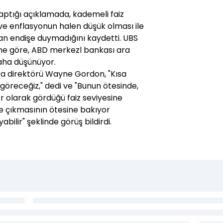
aptığı açıklamada, kademeli faiz
ş ve enflasyonun halen düşük olması ile
dan endişe duymadığını kaydetti. UBS
ne göre, ABD merkezl bankası ara
aha düşünüyor.
cra direktörü Wayne Gordon, "Kısa
öreceğiz," dedi ve "Bunun ötesinde,
ötr olarak gördüğü faiz seviyesine
e çıkmasının ötesine bakıyor
abilir" şeklinde görüş bildirdi.