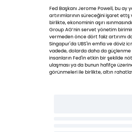
Fed Başkanı Jerome Powell, bu ay y
artırımlarının süreceğini işaret ett
birlikte, ekonominin aşırı ısınmasın
Group AG’nin servet yönetim birimi
vermeden önce dört faiiz artırımı d
Singapur'da UBS'in emfia ve döviz i
vadede, dolarda daha da güçlenme g
insanların Fed'in etkin bir şekilde n
ulaşması ya da bunun hafifçe üzerin
görünmeleri ile birlikte, altın rahatlay