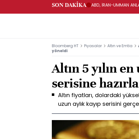
SON DAKİKA
ABD, İRAN-UMMAN ANLA
Bloomberg HT
Piyasalar
Altın ve Emtia
yöneldi
Altın 5 yılın en
serisine hazırl
Altın fiyatları, dolardaki yükse
uzun aylık kayıp serisini gerç