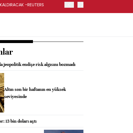
 KALDIRACAK -REUTERS
ABD DIŞİŞLERİ BAKANLIĞI
UYGULANACAK
nlar
a jeopolitik endişe risk algısını bozmadı
Altın son bir haftanın en yüksek
seviyesinde
: 13 bin doları aştı